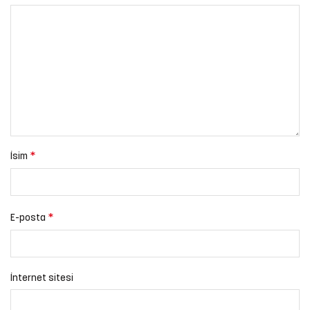
*
İsim
*
E-posta
İnternet sitesi