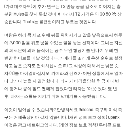
(가격대조차도)이 추가 연구는 T2 반응 공급 감소로 이어지는 충
분한 Mules를 찾지 못할 것이며 따라서 T2 가격은 약 30 50 % 상
승합니다. Thats는 불균형이라고 부르는 것입니다.
여왕은 허리 콤 세포 위에 뒤를 위치시키고 알을 낳음으로써 하루
에 2,000 알을 위로 낳을 수있는 알을 낳는 천적이다. 그녀는 자신
의 페로몬에 의해 움직이는 공수 무인 항공기를 만나기 위해 한
번만 하이브를 떠날 것입니다. 카메라를 조리개 우선 순위로 설정
하고 높은 숫자로 전화하십시오 (11) 그 석상에 대해서는 낮은 숫
자 (4)를 다이얼하십시오. 카메라와 렌즈가 어떤 상황에서도 얼마
나 낮거나 높을 지 결정합니다. 타자가 타격을당한 후 공이 대변
에 닿거나 공이 필드 맨에게 잡혔다면 타자는 ‘아웃’했다. 몇 년
후, 타자는 스툴을 지키기 위해 막대기를 사용했습니다..
이것이 일어날 수 있습니까? 안녕하세요 Relache. 축구와 미식 축
구는
거제출장안마
같지 않습니다. (개인 정보 보호 정책) Openx
이것은 광고 네트워크입니다. (개인 정보 보호 정책) 루비콘 프로