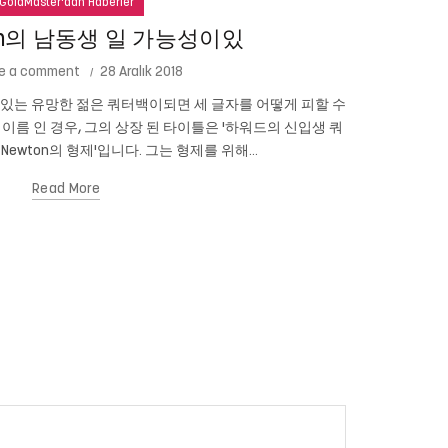
GoldMaster'dan Haberler
ton의 남동생 일 가능성이있
e a comment
28 Aralık 2018
성이있는 유망한 젊은 쿼터백이되면 세 글자를 어떻게 피할 수
많은 엄마들.
n의 이름 인 경우, 그의 상장 된 타이틀은 '하워드의 신입생 쿼
위해 분노하고
 Newton의 형제'입니다. 그는 형제를 위해...
Read More