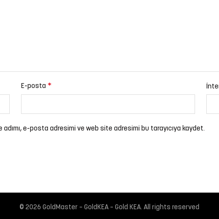
*
E-posta
İnte
e adımı, e-posta adresimi ve web site adresimi bu tarayıcıya kaydet.
© 2026
GoldMaster – GoldKEA – Gold KEA
. All rights reserved