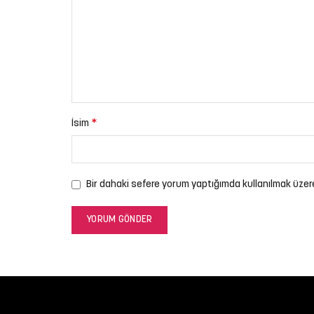
*
İsim
Bir dahaki sefere yorum yaptığımda kullanılmak üzer