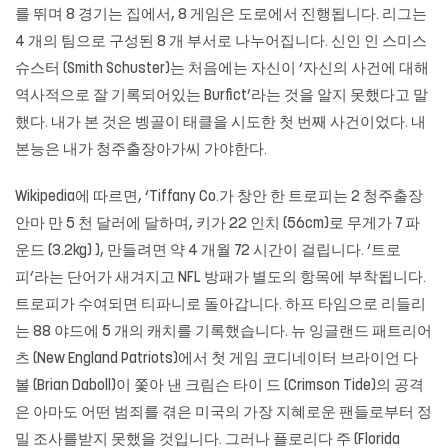
를 뛰며 8 경기는 집에서, 8 게임은 도로에서 진행됩니다. 리그는
4 개의 팀으로 구성된 8 개 부서로 나누어집니다. 신인 인 스미스
슈스터 (Smith Schuster)는 처음에는 자신이 ‘자신의 사건에 대해
역사적으로 잘 기록되어있는 Burfict’라는 것을 알지 못했다고 말
했다. 내가 본 것은 벵골이 태클을 시도한 첫 번째 사건이었다. 내
본능은 내가 청주출장아가씨 가야한다.
Wikipedia에 따르면, ‘Tiffany Co.가 창안 한 트로피는 2
청주출장
안마
만 5 천 달러에 달하며, 키가 22 인치 (56cm)로 무게가 7 파
운드 (3.2kg) ), 만들려면 약 4 개월 72 시간이 걸립니다. ‘트로
피’라는 단어가 새겨지고 NFL 방패가 별도의 항목에 부착됩니다.
트로피가 수여되면 티파니로 돌아갑니다. 하프 타임으로 리들리
는 88 야드에 5 개의 캐치를 기록했습니다. 뉴 잉글랜드 패트리어
츠 (New England Patriots)에서 첫 게임 코디네이터 브라이언 다
볼 (Brian Daboll)이 쫓아 낸 크림슨 타이 드 (Crimson Tide)의 공격
은 아마도 어떤 범죄를 겪은 미국의 가장 지혜로운 팬들로부터 정
밀 조사를받지 못했을 것입니다. 그러나 플로리다 주 (Florida