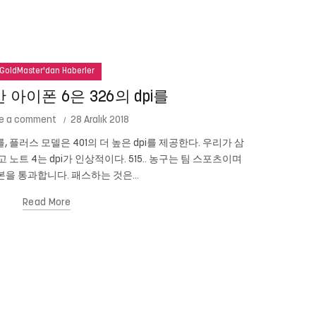
GoldMaster'dan Haberler
아이폰 6은 326의 dpi를
e a comment
28 Aralık 2018
를, 플러스 모델은 401의 더 높은 dpi를 제공한다. 우리가 삼
Cam New
이고 노트 4는 dpi가 인상적이다. 515.. 농구는 팀 스포츠이며
있습니까? 당신
을 통과합니다. 패스하는 것은...
Read More