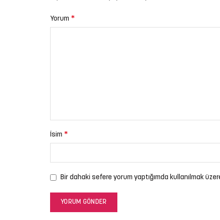
*
Yorum
*
İsim
Bir dahaki sefere yorum yaptığımda kullanılmak üzer