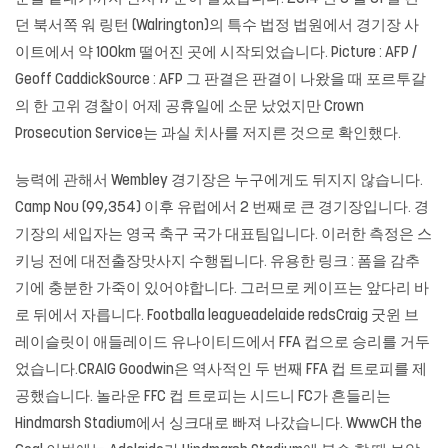
던 북서쪽 워 링턴 (Walrington)의 특수 법정 법원에서 경기장 사
이트에서 약 100km 떨어진 곳에 시작되었습니다. Picture : AFP /
Geoff CaddickSource : AFP 그 판결은 판결이 나왔을 때 포르투갈
의 한 고위 경찰이 어제 공휴일에 소문 났었지만 Crown
Prosecution Service는 과실 치사를 저지른 것으로 확인했다.
능력에 관해서 Wembley 경기장은 누구에게도 뒤지지 않습니다.
Camp Nou (99,354) 이후 유럽에서 2 번째로 큰 경기장입니다. 경
기장의 세입자는 영국 축구 국가 대표팀입니다. 이러한 측정은 스
키닝 전에
대전출장맛사지
수행됩니다. 유용한 링크 : 폼을 감추
기에 충분한 가죽이 있어야합니다. 그러므로 케이프는 앞다리 바
로 뒤에서 자릅니다. Footballa leagueadelaide redsCraig 굿윈 브
레이슬릿이 애들레이드 유나이티드에서 FFA 컵으로 승리를 거두
었습니다.CRAIG Goodwin은 역사적인 두 번째 FFA 컵 트로피를 제
공했습니다. 놀라운 FFC 컵 트로피는 시드니 FC가 흔들리는
Hindmarsh Stadium에서 싱크대로 빠져 나갔습니다. WwwCH the