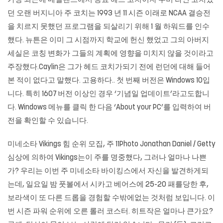
가장 최근에 메릴랜드에서 동료 헤드 코치이자 수비 라인 코치였
던 오랜 버지니아 주 코치는 1993 년 11 시즌 이래로 NCAA 결승전
을 치르지 못했던 프로그램을 되살리기 위해 1 월 하워드를 인수
했다. 뉴튼은 이미 그 시점까지 학교에 헌신 했었고 그의 아버지
세실은 코칭 변화가 그들의 계획에 영향을 미치지 않을 것이라고
주장했다.Caylin은 그가 헤드 코치가되기 전에 런던에 대해 들어
본 적이 없다고 말했다. 고용하다.. 첫 번째 버전은 Windows 10입
니다. 특히 1607 버전 이상인 경우 ‘기념일 업데이트’라고도합니
다. Windows 메뉴를 클릭 한 다음 ‘About your PC’를 입력하여 버
전을 확인할 수 있습니다.
미네소타 Vikings 힘 순위 모집, 주 11Photo Jonathan Daniel / Getty
심상에 의하여 Vikings는이 주를 명중했다, 그러나 얼마나 나쁜
가? 우리는 이번 주 미네소타 바이킹스에서 자신을 발견하게되
는데, 일요일 밤 풋볼에서 시카고 베어스에 25-20 패를당한 후,
보라색이 또 다른 드롭을 경험할 수밖에없는 것처럼 보입니다. 이
번 시즌 파워 순위에 오른 롤러 코스터. 히트작은 얼마나 큰가요?