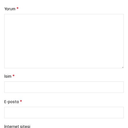
*
Yorum
*
İsim
*
E-posta
İnternet sitesi