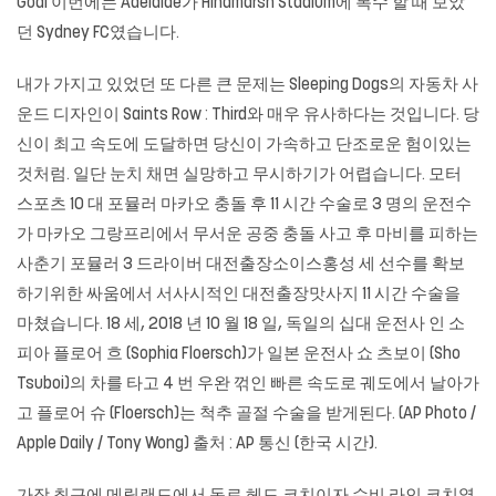
Goal 이번에는 Adelaide가 Hindmarsh Stadium에 복수 할 때 보았
던 Sydney FC였습니다.
내가 가지고 있었던 또 다른 큰 문제는 Sleeping Dogs의 자동차 사
운드 디자인이 Saints Row : Third와 매우 유사하다는 것입니다. 당
신이 최고 속도에 도달하면 당신이 가속하고 단조로운 험이있는
것처럼. 일단 눈치 채면 실망하고 무시하기가 어렵습니다. 모터
스포츠 10 대 포뮬러 마카오 충돌 후 11 시간 수술로 3 명의 운전수
가 마카오 그랑프리에서 무서운 공중 충돌 사고 후 마비를 피하는
사춘기 포뮬러 3 드라이버 대전출장소이스홍성 세 선수를 확보
하기위한 싸움에서 서사시적인
대전출장맛사지
11 시간 수술을
마쳤습니다. 18 세, 2018 년 10 월 18 일, 독일의 십대 운전사 인 소
피아 플로어 흐 (Sophia Floersch)가 일본 운전사 쇼 츠보이 (Sho
Tsuboi)의 차를 타고 4 번 우완 꺾인 빠른 속도로 궤도에서 날아가
고 플로어 슈 (Floersch)는 척추 골절 수술을 받게된다. (AP Photo /
Apple Daily / Tony Wong) 출처 : AP 통신 (한국 시간).