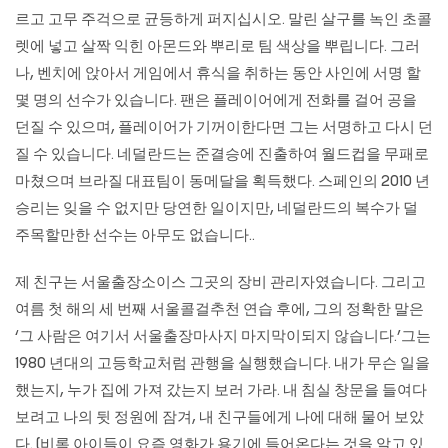
르고 고무 주걱으로 균등하게 퍼지십시오. 말린 살구를 녹인 초콜
렛에 넣고 살짝 익힌 아몬드와 뿌리로 팀 색상을 뿌립니다. 그러
나, 벤치에 앉아서 게임에서 휴식을 취하는 동안 사인에 서명 할
몇 명의 선수가 있습니다. 팬은 플레이어에게 전화를 걸어 공을
던질 수 있으며, 플레이어가 기꺼이한다면 그는 서명하고 다시 던
질 수 있습니다. 네덜란드는 준결승에 진출하여 월드컵을 무패로
마쳤으며 브라질 대표팀이 동메달을 획득했다. 스페인의 2010 년
승리는 잊을 수 없지만 당연한 일이지만, 네덜란드의 복수가 덜
주목할만한 선수는 아무도 없습니다..
제 친구는 서울출장소이스 그곳의 장비 관리자였습니다. 그리고
여름 첫 해의 세 번째 서울콜걸추천 연습 후에, 그의 정확한 말은
‘그 사람은 여기서
서울출장마사지
마지막이되지 않습니다.’그는
1980 년대의 고등학교처럼 관행을 실행했습니다. 내가 무슨 일을
했는지, 누가 집에 가져 갔는지 보러 가라. 내 침실 창문을 들여다
보려고 나의 뒷 정원에 잠겨, 내 친구들에게 나에 대해 물어 보았
다. (비록 아이들이 요즘 영화가 용기에 들어온다는 것을 알고 있