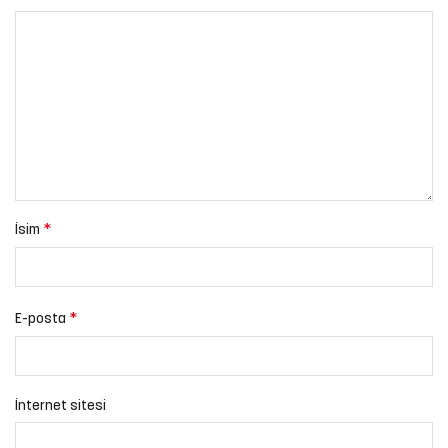
*
İsim
*
E-posta
İnternet sitesi