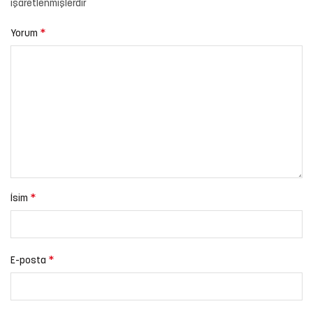
işaretlenmişlerdir
*
Yorum
*
İsim
*
E-posta