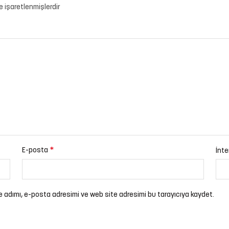
le işaretlenmişlerdir
*
E-posta
İnte
e adımı, e-posta adresimi ve web site adresimi bu tarayıcıya kaydet.