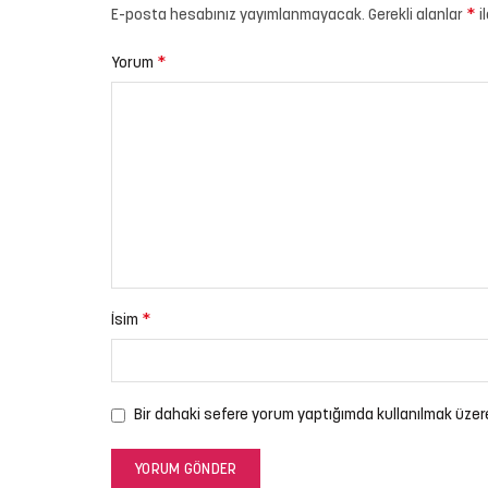
*
E-posta hesabınız yayımlanmayacak.
Gerekli alanlar
i
*
Yorum
*
İsim
Bir dahaki sefere yorum yaptığımda kullanılmak üzer