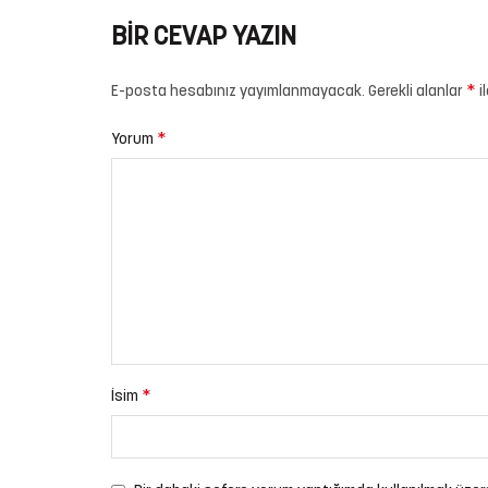
BIR CEVAP YAZIN
*
E-posta hesabınız yayımlanmayacak.
Gerekli alanlar
i
*
Yorum
*
İsim