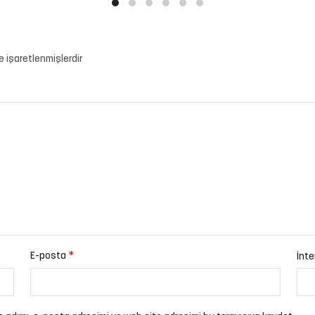
le işaretlenmişlerdir
*
E-posta
İnte