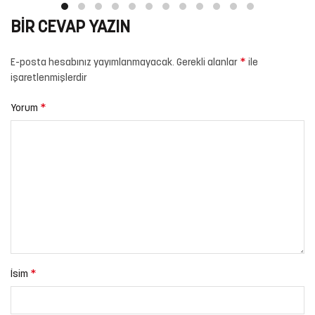
BIR CEVAP YAZIN
*
E-posta hesabınız yayımlanmayacak.
Gerekli alanlar
ile
işaretlenmişlerdir
*
Yorum
*
İsim