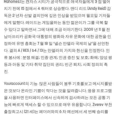
Mahomes)는 캔자스 시티가 궁극적으로 애국자들에게 3 점 떨어
지기 전에 15 점에서 4 쿼터로 상승했다. 앤디 리드 (Andy Reid) 감
독은 2 년차 선발 결의안에 깊은 인상을 받았으며 월요일 기자들
에게 말했다. 레이드는 게임을하는 동안 젊은이가 그를 극복 할
수 있다고 말하면서 그에 대해 조금 이야기한다. 2009 년 11 월 전
남아프리카 공화국 대통령의 평화와 자유 문화에 대한 공헌을 인
정하여 유엔 총회는 7 월 18 일 ‘넬슨 만델라 국제의 날’을 선언한
다. 결의 A / RES / 64 / 13는 만델라의 가치와 헌신을 인정한다. 인
류 봉사에 : 분쟁 해결; 인종 관계; 인권 증진 및 보호; 화해; 양성 평
등과 아동 및 기타 취약 집단의 권리; 빈곤 퇴치; 사회 정의의 촉
진.
Youraccount의 기능. 많은 사람들이 봉투 기호를보고 메시지를받
은 것보다 온라인 기쁨이 적다는 것을 알려줍니다. 응용 프로그램
을 사용하면 인터페이스에서 신속하게 검사하려는 모든 공통 기
능에 빠르게 액세스 할 수 있으므로 매우 유용합니다. Zverev 부천
출장최고시 (21 세)는 페더러와의 6 차 예선에서 세 번째 승리를