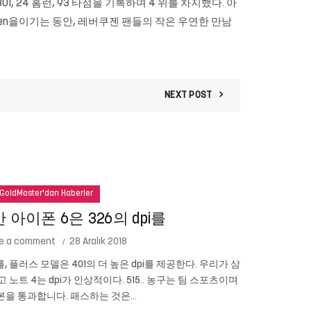
01, 24 홈런, 93 타점을 기록하며 4 위를 차지했다. 아
rkusen을이기는 동안, 레버쿠젠 팬들의 작은 우연한 만남
NEXT POST
GoldMaster'dan Haberler
아이폰 6은 326의 dpi를
e a comment
28 Aralık 2018
를, 플러스 모델은 401의 더 높은 dpi를 제공한다. 우리가 삼
Cam New
이고 노트 4는 dpi가 인상적이다. 515.. 농구는 팀 스포츠이며
있습니까? 당신
을 통과합니다. 패스하는 것은...