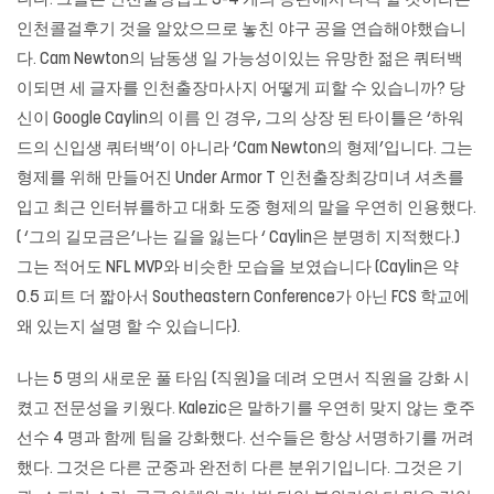
니다. 그들은 인천출장업소 3-4 개의 등판에서 타격 할 것이라는
인천콜걸후기 것을 알았으므로 놓친 야구 공을 연습해야했습니
다. Cam Newton의 남동생 일 가능성이있는 유망한 젊은 쿼터백
이되면 세 글자를
인천출장마사지
어떻게 피할 수 있습니까? 당
신이 Google Caylin의 이름 인 경우, 그의 상장 된 타이틀은 ‘하워
드의 신입생 쿼터백’이 아니라 ‘Cam Newton의 형제’입니다. 그는
형제를 위해 만들어진 Under Armor T 인천출장최강미녀 셔츠를
입고 최근 인터뷰를하고 대화 도중 형제의 말을 우연히 인용했다.
( ‘그의 길모금은’나는 길을 잃는다 ‘ Caylin은 분명히 지적했다.)
그는 적어도 NFL MVP와 비슷한 모습을 보였습니다 (Caylin은 약
0.5 피트 더 짧아서 Southeastern Conference가 아닌 FCS 학교에
왜 있는지 설명 할 수 있습니다).
나는 5 명의 새로운 풀 타임 (직원)을 데려 오면서 직원을 강화 시
켰고 전문성을 키웠다. Kalezic은 말하기를 우연히 맞지 않는 호주
선수 4 명과 함께 팀을 강화했다. 선수들은 항상 서명하기를 꺼려
했다. 그것은 다른 군중과 완전히 다른 분위기입니다. 그것은 기