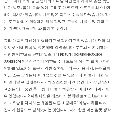
관, 스피커 소리, 공급 업체와 카니발 타입 분위기의 더 많은 것입
니다. 박쥐, 홈런, 불꽃 놀이, 그리고 다른 주요 스포츠를 왜소하게
하는 역사가 있습니다.. 너무 많은 축구 선수들을 만났습니다. ‘나
는 포그 바와 스털링에게 말을 걸었고, 그들이 나를 보았 기 때문
에 기쁘다. 그들은’너와 함께 할 수있어.
그의 가족은 자신이 위험하다고 생각한다고 말했습니다. 면역 억
제제로 인해 천식 및 크론 병에 걸렸습니다. 부부의 신혼 여행은
잔인한 방향으로 진행되었습니다 Picture : GoFundMeSource :
SuppliedAFM은 신경계에 영향을 주어 드물게 심각한 팔이나 다리
약화를 일으키는 드문 심각한 질환입니다 눈의 움직임, 눈꺼풀의
처짐 또는 삼키는 데 어려움을 겪을 수 있습니다. 어떻게 이런 일
이 일어날 수 있겠습니까? 섹스 스캔들과 팩 중간에 가장 잘 알려
져있는 영국 중간 축구 팀이 어떻게 하룻밤 사이에 EPL 파워가 될
수 있었습니까? 쉬운 대답은 레스터가 블랙번 로버스 (프리미어
리그 우승을 차지하는 유일한 다른 초강대국)의 발자취를 따라
갑자기 현금으로 넘쳐났다는 것입니다. 다시 한번 너는 잘못 생각