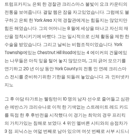
트럼프카지노
은퇴 한 경찰관 크리스마스 불빛이 요크 카운티의
전통을 보여줍니다. 결말 웹은 잠을 자고있었습니다. 그럼에도 불
구하고 은퇴 한 York Area 지역 경찰관에게는 힘들지는 않았지만
힘든 해였습니다. 그의 어머니는 8 월에 세상을 떠나고 자신의 재
산을 정착시키기에 바빴다. 그는 일시적으로 신체 활동을 제한 한
수술을 받았습니다. 그리고 날씨는 비협조적이었습니다. York
Township에있는 Chestnut Hill Road에있는 4 에이커의 건물에있
는 나무들은 아직 잎을 털어 놓지 않았으며, 그의 긁어 모으기를
연기하고 20 년 이상 동안 York County의 전통 인 연례 크리스마
스 전시를 준비하기위한 기한을 되돌려 놓았습니다. 과.
인터넷카
지노
그 후 아담 타가트는 웰링턴이 10 명의 남자 선수로 줄어들고 심판
숀 에반스가 크리슈나로 이적 한 기색없는 스트레이트 레드 카드
를 득점 한 후 후반전을 시작했다.이 경기는 최악의 경우 프리킥
의 가치가있는 침해로 보였다. 4 위인 멜버른 시티와의 승점차가
3 점. 피닉스는 여덟 번째로 남아 있으며 여섯 번째로 서부 시드니