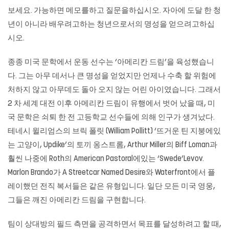
보세요. 가능하면 메모를하고 질문을하십시오. 자아에 도달 한 청
년이 아니라 배우려고하는 청년으로서의 명성을 얻으려고하십
시오.
종종 미국 문학에서 운동 선수는 ‘아메리칸 드림’을 육성했습니
다. 그는 아무 데서나 큰 명성을 얻었지만 언제나 수축 할 위험에
처하지 않고 아무데도 돌아 오지 않는 어린 아이였습니다. 그래서
2 차 세계 대전 이후 아메리칸 드림이 유행에서 벗어 났을 때, 미
국 문학은 쇠퇴 한 전 고등학교 선수들에 의해 인구가 생겨났다.
테네시 윌리엄스의 브릭 폴릿 (William Pollitt) ‘뜨거운 틴 지붕에있
는 고양이, Updike’의 토끼 옹스트롬, Arthur Miller의 Biff Loman과
훨씬 나중에 Roth의 American Pastoral에있는 ‘Swede’Levov.
Marlon Brando가 A Streetcar Named Desire와 Waterfront에서 플
레이했던 전직 복서들은 같은 유형입니다. 일단 모든 미국 영웅,
그들은 깨진 아메리칸 드림을 구현합니다.
팀이 상대방의 필드 측면을 공격하면서 목표를 달성하려고 할 때,