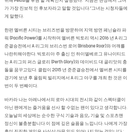
위해 Pelosi를 후원 할 계획인지 설명했다. ‘지금은 현장에서 그녀
가 가장 진보적 인 후보자라고 말할 것입니다.’그녀는 시청자들에
게 말했다.
한편 멜버른 시티는 브리즈번을 방문하여 지역 방면 페닌슐라 파
워 (Pacific Power)를 시작하며 멜버른 빅토리 역시 2016 년 A 리그
준결승전에서 A 리그의 브리스번 로어 (Brisbane Roar)와 어깨를
나란히해야한다. 빅토리아 주 출신 인 하이델베르그 유나이티드
는 A 리그의 퍼스 글로리 (Perth Glory)와 데이비드 대 골리앗의 충
돌을 꿈꾸고있다. 클럽이 2015 년 준준결승전에서 멜버른 시티를
경기에 보낸 후 올림픽 빌리지에서 A 리그 야구를 개최 한 것은 이
번이 두 번째이다.
바카라 나는 아레나에서의 로마 시대의 전시와 같이 스펙터클이
아닌 팬에게는 즐거움을 선사 할 수없는 팬이 있다고 생각합니다.
오늘날의 세상에는 순수한 구식 기술과 음모, 기술 및 스포츠맨
정신이 불충분합니다.이 점에 깊은 슬픔을 느낍니다. 나에게 가장
흥미 진진한 게임은 사실상 아무 일도 일어나지 않는 것입니다 :