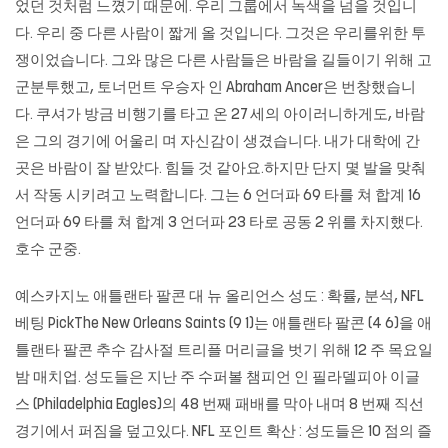
었던 것처럼 느꼈기 때문에. 우리 그룹에서 녹색을 넘을 것입니
다. 우리 중 다른 사람이 짧게 올 것입니다. 그것은 우리를위한 투
쟁이었습니다. 그와 많은 다른 사람들은 바람을 길들이기 위해 고
군분투했고, 토너먼트 우승자 인 Abraham Ancer은 번창했습니
다. 쿠셔가 방금 비행기를 타고 온 27 세의 아이러니하게도, 바람
은 그의 경기에 어울리 며 자신감이 생겼습니다. 내가 대학에 간
곳은 바람이 잘 받았다. 힘들 것 같아요.하지만 단지 몇 발을 맞춰
서 작동 시키려고 노력합니다. 그는 6 언더파 69 타를 쳐 합계 16
언더파 69 타를 쳐 합계 3 언더파 23 타로 공동 2 위를 차지했다.
호수 군중.
예스카지노
애틀랜타 팔콘 대 뉴 올리언스 성도 : 확률, 분석, NFL
베팅 PickThe New Orleans Saints (9 1)는 애틀랜타 팔콘 (4 6)을 애
틀랜타 팔콘 추수 감사절 트리플 머리글을 벗기 위해 12 주 목요일
밤 매치업. 성도들은 지난 주 수퍼볼 챔피언 인 필라델피아 이글
스 (Philadelphia Eagles)의 48 번째 패배를 막아 내며 8 번째 직선
경기에서 퍼짐을 덮고있다. NFL 포인트 확산 : 성도들은 10 점의 즐