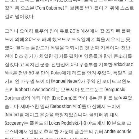
은 소규모 타운 플레이어가있었습니다. 플레인 즈 (Plains)를 가로
질러 톰 오스본 (Tom Osborne)의 보행을 받아들이 기 위해 스스로
걸려 넘어졌다.
그러나 요아킴 로우의 팀이 유로 2016 예선에서 잘 조직 된 폴란
드에 의해 2 0으로 패배 했으므로 토요일에 계획을 세우지는 못
했다. 결과는 폴란드가 독일을 패퇴시킨 첫 번째 기록이다. 전반
전에 D 조 경기가 치열한 경기를 펼치며 영웅들과 함께 큰소리를
질렀다 고 외치던 군중. 전반전에 0-0 무승부를 기록한 Arkadiusz
Milik은 전반 50 분 만에 Poles에게 리드를 안겨 주었다. 독일의 골
키퍼 인 마누엘 노이 어 (Manuel Neuer)가 주역 인 로버트 르완도
스키 (Robert Lewandoski)는 보루시아 도르트문트 (Bergussia
Dortmund)의 에릭 더럼 (Erik Durm)을 막아내는 큰 힘을 보여주었
습니다. 세바스찬 밀라 (Sebastian Mila)를 대신해서 노이어
(Neuer)를 제치고 우승을 확정지었습니다. 골키퍼 워 체시
Szczesny는 폴란드의 Lukas Podolski가 8 야드에서 10 분으로 크
로스바에서 왼발로 추락 한 가운데 폴란드의 슈터 Andre Schurle