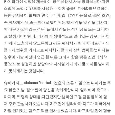
카메라가이 설정을 제공하는 경우 플래시 사용 영역을보다 자연
스럽게 느낄 수 있도록 사용하는 것이 좋습니다 FEC를 변경하는
동안 유지해야 할 매개 변수는 무엇입니까? 다음으로, 조명 조건,
즉 피사체의 위 또는 아래로 떨어지는 빛의 각도 및 강도 피사체
에 매우 가깝게있는 경우, 플래시 강도는 정지 정도 또는 그 이하
로 설정되어야한다, 피사체가 상대적으로 멀리있는 경우 피사체
가 과다 노출되지 않도록하고 평균 피사체가 최대 10 피트까지의
플래시 범위를 가지므로 피사체가 플래시 장치 범위를 벗어나는
경우이 기술 이전에 언급 한 다른 고려 사항은 밝은 조건에서 ‘자
동’모드로 설정하면 상당수의 디지털 카메라가 플래시를 발사하
지 못하게하는 것입니다.
슈퍼카지노 Alabama Football : 진홍의 조류가 앞으로 나아가는 주
요 붉은 깃발. 점수 판이 당신을 속이게합니다. 알라바마 축구가
마지막 두 명의 상대를 차단했지만 챔피언 구경 팀을 플레이 할
때 주요 관심사가 있습니다. 3 주 전에 알라바마 축구가 미국에서
가장 인기있는 팀으로 작별 인사를했습니다. 하프 타임 전에 평균