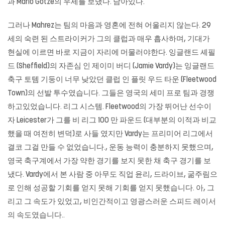
과 Mario Gotze의 우세를 보냈다. 남아있다.
그러나 Mahrez는 팀의 마음과 영혼에 전혀 어울리지 않는다. 29
세의 숙련 된 스트라이커가 그의 클럽과 매우 흡사하며, 기대가
현실에 이르면 바로 지금이 자리에 머물러야한다. 잉글랜드 셰필
드 (Sheffield)의 자존심 인 제이미 버디 (Jamie Vardy)는 잉글랜드
축구 토템 기둥이 너무 낮았던 클럽 인 플릿 우드 타운 (Fleetwood
Town)의 선발 투수였습니다. 그들은 영국의 세미 프로 팀과 경쟁
하고있었습니다. 리그 시스템. Fleetwood의 가장 뛰어난 선수이
자 Leicester가 그를 비 리그 100 만 파운드 (대부분의 이적과 비교
했을 때 여전히 변덕)로 사들 였지만 Vardy는 프리미어 리그에서
결코 그걸 만들 수 없었습니다., 운동 능력이 충분하지 못했으며,
영국 축구계에서 가장 약한 경기를 보지 못한 채 축구 경기를 보
냈다. Vardy에서 본 사람 중 아무도 직업 윤리, 드라이브, 굶주림으
로 인해 성공할 기회를 얻지 못해 기회를 얻지 못했습니다. 아, 그
리고 그 속도가 있었고, 비인간적이고 영광스러운 스피드 레이서
의 속도였습니다..