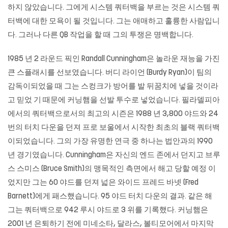
하지 않았습니다. 그에게 시스템 쿼터백을 부르는 것은 시스템 쿼
터백에 대한 모욕이 될 것입니다. 그는 애매하고 훌륭한 사람입니
다. 그러나 다른 QB 작업을 할 때 그의 투쟁은 명백합니다.
1985 년 2 라운드 픽인 Randall Cunningham은 놀라운 재능을 가진
큰 스플래시를 선보였습니다. 버디 라이언 (Burdy Ryan)이 팀의
감독이되었을 때 그는 스컹크가 방어를 발 뒤꿈치에 넣을 것이라
고 믿었 기 때문에 커닝햄을 선발 투수로 넣었습니다. 필라델피아
에서의 쿼터백으로서의 최고의 시즌은 1988 년 3,800 야드와 24
번의 터치 다운을 던져 프로 보울에서 시작한 최초의 블랙 쿼터백
이되었습니다. 그의 가장 유명한 연극 중 하나는 법안과의 1990
년 경기였습니다. Cunningham은 자신의 엔드 존에서 던지고 브루
스 스미스 (Bruce Smith)의 맹목적인 측면에서 해고 당할 예정 이
었지만 그는 60 야드를 던져 넓은 와이드 프레드 바넷 (Fred
Barnett)에게 패스했습니다. 95 야드 터치 다운의 결과. 같은 해
그는 쿼터백으로 942 루시 야드로 3 위를 기록했다. 커닝햄은
2001 년 은퇴하기 전에 미네소타, 달라스, 볼티모어에서 마지막