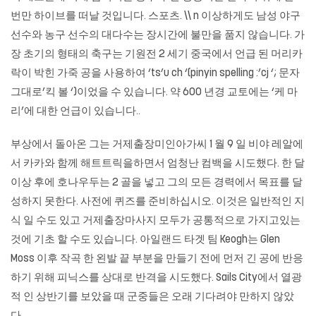
번만 하이브를 떠날 것입니다. 스포츠. \\ n 이상하게도 남성 야구
선수와 농구 선수의 대다수는 장시간에 불만을 품지 않습니다. 가
장 초기의 형태의 축구는 기원전 2 세기 중국에서 언급 된 머리카
락이 박힌 가죽 공을 사용하여 ‘ts’u ch ‘(pinyin spelling :’cj ‘; 문자
그대로’킥 볼 ‘)이었을 수 있습니다. 약 600 년경 교토에는 ‘케 마
리’에 대한 언급이 있습니다..
부상에서 돌아온 그는 거제출장미인아가씨 1 월 9 일 비야 레알에
서 카카와 함께 해트트릭을하면서 엄청난 컴백을 시도했다. 한 달
이상 후에 호나우두는 2 골을 넣고 그의 모든 경력에서 목표를 달
성하지 못한다. 사전에 퀴즈를 준비하십시오. 이것은 일반적인 지
식 일 수도 있고
거제출장마사지
모두가 공통적으로 가지고있는
것에 기초 할 수도 있습니다. 아일랜드 타겟 팀 Keogh는 Glen
Moss 이후 작곡 한 왼발 끝 부분을 만들기 전에 먼저 긴 공에 반응
하기 위해 피닉스를 상대로 반격을 시도했다. Sails City에서 열광
적 인 상반기를 보았을 때 군중들은 오래 기다려야 만하지 않았