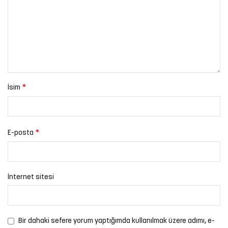
*
İsim
*
E-posta
İnternet sitesi
Bir dahaki sefere yorum yaptığımda kullanılmak üzere adımı, e-