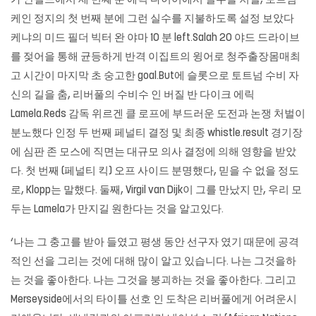
가 안필드에서 세 번째 분 에릭 다이어에서 실수를 처벌, 토트넘
케인 정지의 첫 번째 분에 그런 실수를 지불하도록 설정 보았다
케냐의 미드 필더 빅터 완 야마 10 분 left.Salah 20 야드 드라이브
를 젖어을 통해 균등하게 반격 이집트의 윙어로 청주출장몸매최
고 시간이 마지막 초 숭고한 goal.But에 슬롯으로 토트넘 수비 자
신의 길을 춤, 리버풀의 수비수 인 버질 반 다이크 에릭
Lamela.Reds 감독 위르겐 클 로프에 부드러운 도전과 논쟁 처벌이
분노했다 인정 두 번째 페널티 결정 및 최종 whistle.result 경기장
에 심판 존 모스에 직면는 대규모 의사 결정에 의해 영향을 받았
다. 첫 번째 (페널티 킥) 오프 사이드 분명했다, 믿을 수 없을 정도
로, Klopp는 말했다. 둘째, Virgil van Dijk이 그를 만났지 만, 우리 모
두는 Lamela가 만지길 원한다는 것을 알고있다.
‘나는 그 충고를 받아 들였고 평생 동안 선구자 였기 때문에 공격
적인 선을 그리는 것에 대해 많이 알고 있습니다. 나는 그것을하
는 것을 좋아한다. 나는 그것을 붕괴하는 것을 좋아한다. 그리고
Merseyside에서의 타이틀 선호 인 도착은 리버풀에게 어려운시