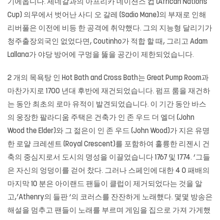
기에옵니다. 세네갈과의 아프리카 네이션스 컵 (African Nations
Cup) 의무에서 벗어난 사디 오 갈레 (Sadio Mane)의 부재로 인해
리버풀은 이전에 비등 한 공격에 취약했다. 그의 지능형 달리기가
청주출장외국인 없었다면, Coutinho가 적합 할 때, 그리고 Adam
Lallana가 야당 방어에 구멍을 뚫을 공간이 제한되었습니다.
2 개의 목욕탕 인 Hot Bath and Cross Bath는 Great Pump Room과
마찬가지로 1700 년대 후반에 재건되었습니다. 펌프 룸을 재건하
는 동안 최초의 로마 유적이 발견되었습니다. 이 기간 동안 바스
의 웅장한 팔라디움 주택은 건축가 인 존 우드 더 엘더 (John
Wood the Elder)와 그 젊은이 인 존 우드 (John Wood)가 지은 유명
한 로얄 크레센트 (Royal Crescent)를 포함하여 훌륭한 리젠시 건
축의 중심지로서 도시의 명성을 이끌었습니다 1767 및 1774. ‘그들
은 자신의 엉덩이를 걷어 찼다. 그러나 스페인에 대한 4 0 패배의
마지막 10 분은 아이랜드 팬들이 클럽이 제거되었다는 것을 알
고,’Athenry의 들판 ‘의 코러스를 잔잔하게 노래했다. 몇몇 방송은
해설을 멈추고 팬들이 노래를 부르며 게임을 집으로 가져 가게했