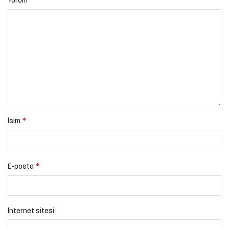
*
Yorum
*
İsim
*
E-posta
İnternet sitesi