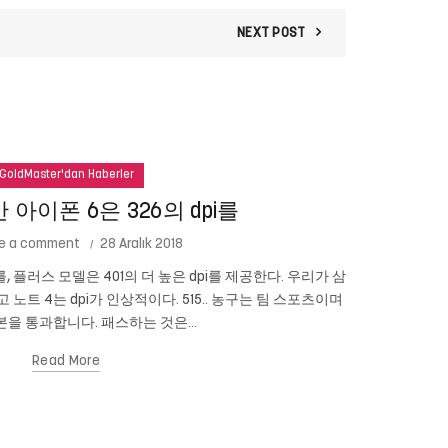
NEXT POST
GoldMaster'dan Haberler
아이폰 6은 326의 dpi를
e a comment
28 Aralık 2018
를, 플러스 모델은 401의 더 높은 dpi를 제공한다. 우리가 삼
Cam New
이고 노트 4는 dpi가 인상적이다. 515.. 농구는 팀 스포츠이며
있습니까? 당신
을 통과합니다. 패스하는 것은...
Read More