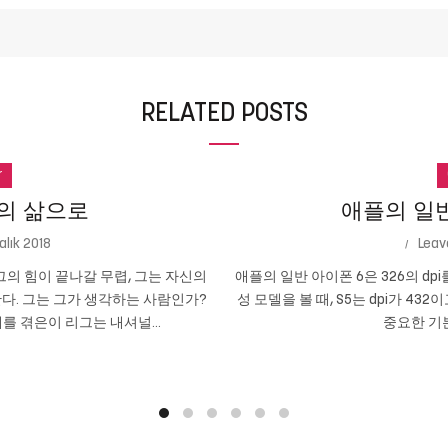
RELATED POSTS
r
의 삶으로
애플의 일반 
alık 2018
Leav
의 힘이 끝나갈 무렵, 그는 자신의
애플의 일반 아이폰 6은 326의 dpi
다. 그는 그가 생각하는 사람인가?
성 모델을 볼 때, S5는 dpi가 432
를 겪은이 리그는 내셔널...
중요한 기본