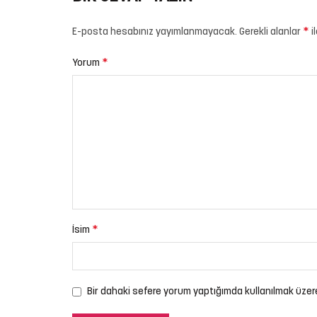
*
E-posta hesabınız yayımlanmayacak.
Gerekli alanlar
i
*
Yorum
*
İsim
Bir dahaki sefere yorum yaptığımda kullanılmak üzer