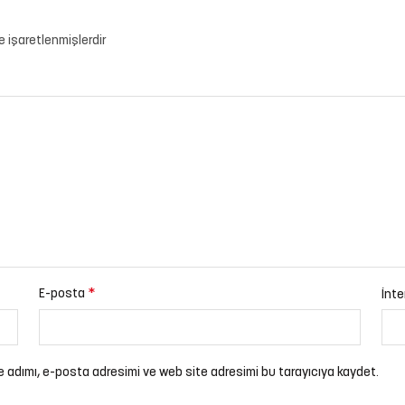
le işaretlenmişlerdir
*
E-posta
İnte
e adımı, e-posta adresimi ve web site adresimi bu tarayıcıya kaydet.