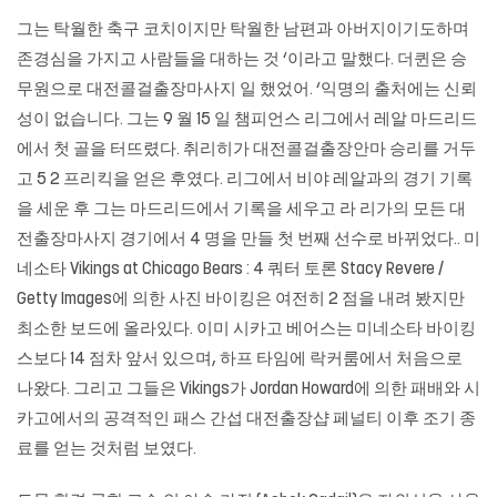
그는 탁월한 축구 코치이지만 탁월한 남편과 아버지이기도하며
존경심을 가지고 사람들을 대하는 것 ‘이라고 말했다. 더퀸은 승
무원으로 대전콜걸출장마사지 일 했었어. ‘익명의 출처에는 신뢰
성이 없습니다. 그는 9 월 15 일 챔피언스 리그에서 레알 마드리드
에서 첫 골을 터뜨렸다. 취리히가 대전콜걸출장안마 승리를 거두
고 5 2 프리킥을 얻은 후였다. 리그에서 비야 레알과의 경기 기록
을 세운 후 그는 마드리드에서 기록을 세우고 라 리가의 모든 대
전출장마사지 경기에서 4 명을 만들 첫 번째 선수로 바뀌었다.. 미
네소타 Vikings at Chicago Bears : 4 쿼터 토론 Stacy Revere /
Getty Images에 의한 사진 바이킹은 여전히 ​​2 점을 내려 봤지만
최소한 보드에 올라있다. 이미 시카고 베어스는 미네소타 바이킹
스보다 14 점차 앞서 있으며, 하프 타임에 락커룸에서 처음으로
나왔다. 그리고 그들은 Vikings가 Jordan Howard에 의한 패배와 시
카고에서의 공격적인 패스 간섭 대전출장샵 페널티 이후 조기 종
료를 얻는 것처럼 보였다.