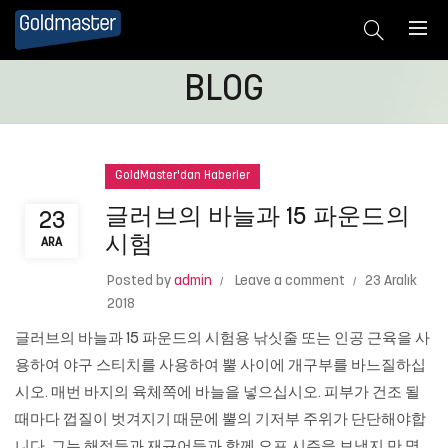
BLOG
GoldMaster'dan Haberler
글러브의 바늘과 15 파운드의
23
시험
ARA
Posted by
admin
Leave a comment
23 Aralık
2018
글러브의 바늘과 15 파운드의 시험용 낚싯줄 또는 인공 근육을 사
용하여 야구 스티치를 사용하여 뿔 사이에 개구부를 바느질하십
시오. 매번 바지의 육체쪽에 바늘을 넣으십시오. 피부가 건조 될
때마다 껍질이 벗겨지기 때문에 뿔의 기저부 주위가 단단해야합
니다. 그는 해적들과 재규어들과 함께 오프 시즌을 보냈지 만 명