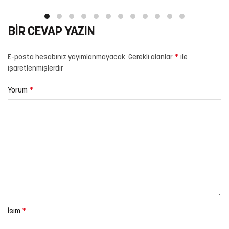
BIR CEVAP YAZIN
*
E-posta hesabınız yayımlanmayacak.
Gerekli alanlar
ile
işaretlenmişlerdir
*
Yorum
*
İsim