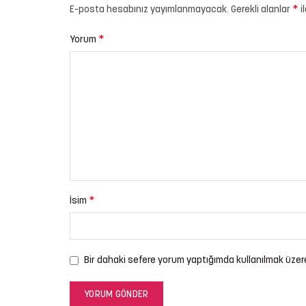
*
E-posta hesabınız yayımlanmayacak.
Gerekli alanlar
i
*
Yorum
*
İsim
Bir dahaki sefere yorum yaptığımda kullanılmak üzer