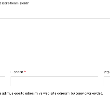
le işaretlenmişlerdir
*
E-posta
İnte
e adımı, e-posta adresimi ve web site adresimi bu tarayıcıya kaydet.