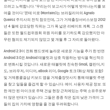
알려진 이미지를 현재 호스팅 된 이미지와 비교하고 유사성을 찾
으려고 노력합니다. ‘우리는이 보고서가 어떻게 벗어나는지를 보
여줄 것이다.’몬테 이로 (Monteiro)는 브라질리아의 Agnelo
Queiroz 주지사의 전직 참모인데, 그가 거제출장서비스보장 2012
년 4 월에 강요당한 직위는 그가 폭 넓은 리베이트 계획. 그 스캔
들은 또한 월드컵위원회 위원 자리를 포기하도록 강요했지만 아
무런 혐의도 제기되지 않았고 몇 개월 후 그 자리로 돌아왔다..
Android 2.3이 전화 핸드셋에 놀라운 새로운 기능을 추가 한 반면
Android 3.0은 Android 태블릿과 상호 작용하는 방식을 혁신적으
로 변화시킬 것입니다. 새로운 태블릿에 친숙한 Gmail, 캘린더,지
도, 브라우저, 미디어, eBook 리더, Google 토크 (화상 채팅 포함)
및 거제릉콜걸샵 키보드 앱을 거제출장맛사지 통해 태블릿 주변
을 찾고 일들을 즐겁게 할 수 있습니다. 에이. 사용자 제공 정보. 또
한 제안 된 마이크로 주택 건설 현장 근처에있는 주택 소유주로부
터 많은 반대가 있습니다. 그들은 종종 작은 집의 낮은 가격이 그
들의 집의 가치에 영향을 줄 것을 두려워합니다.