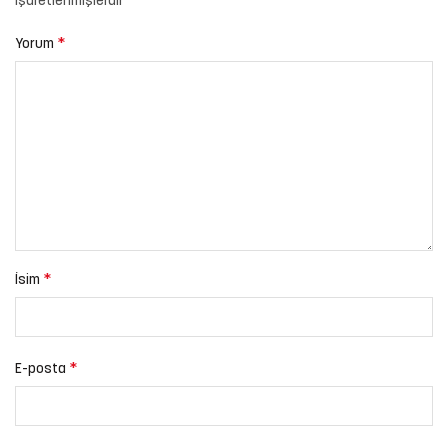
işaretlenmişlerdir
*
Yorum
*
İsim
*
E-posta