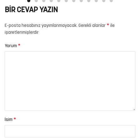
BIR CEVAP YAZIN
*
E-posta hesabınız yayımlanmayacak.
Gerekli alanlar
ile
işaretlenmişlerdir
*
Yorum
*
İsim