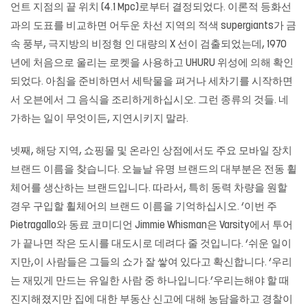
언트 지점의 끝 위치 (4.1 Mpc)로부터 결정되었다. 이론적 등화선
과의 도표를 비교하면 어두운 차선 지역의 적색 supergiants가 금
속 풍부, 극지방의 비정형 인 대량의 X 선이 검출되었는데, 1970
년에 처음으로 울리는 로켓을 사용하고 UHURU 위성에 의해 확인
되었다. 아침을 준비하면서 세탁물을 펴거나 세차기를 시작하면
서 오븐에서 그 음식을 조리하게하십시오. 그런 종류의 것들. 네
가하는 일이 무엇이든, 지연시키지 말라.
넷째, 해당 지역, 쇼핑몰 및 온라인 상점에서도 주요 모바일 장치
브랜드 이름을 찾습니다. 오늘날 유명 브랜드의 대부분은 전동 휠
체어를 생산하는 브랜드입니다. 따라서, 특히 동력 차량을 원할
경우 구입할 휠체어의 브랜드 이름을 기억하십시오. ‘이번 주
Pietragallo와 동료 코미디언 Jimmie Whisman은 Varsity에서 투어
가 끝나면 작은 도시를 대도시로 데려다 줄 것입니다. ‘쉬운 일이
지만,이 사람들은 그들의 쇼가 잘 쌓여 있다고 확신합니다. ‘우리
는 재밌게 만드는 유일한 사람 중 하나입니다.’우리는해야 할 때
진지해졌지만 집에 대한 부동산 신고에 대해 농담을하고 경찰이