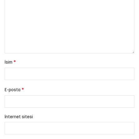
*
İsim
*
E-posta
İnternet sitesi