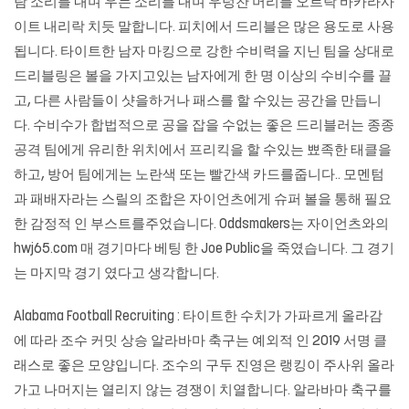
람 소리를 내며 우는 소리를 내며 우렁찬 머리를 오르락
바카라사
이트
내리락 치듯 말합니다. 피치에서 드리블은 많은 용도로 사용
됩니다. 타이트한 남자 마킹으로 강한 수비력을 지닌 팀을 상대로
드리블링은 볼을 가지고있는 남자에게 한 명 이상의 수비수를 끌
고, 다른 사람들이 샷을하거나 패스를 할 수있는 공간을 만듭니
다. 수비수가 합법적으로 공을 잡을 수없는 좋은 드리블러는 종종
공격 팀에게 유리한 위치에서 프리킥을 할 수있는 뾰족한 태클을
하고, 방어 팀에게는 노란색 또는 빨간색 카드를줍니다.. 모멘텀
과 패배자라는 스릴의 조합은 자이언츠에게 슈퍼 볼을 통해 필요
한 감정적 인 부스트를주었습니다. Oddsmakers는 자이언츠와의
hwj65.com
매 경기마다 베팅 한 Joe Public을 죽였습니다. 그 경기
는 마지막 경기 였다고 생각합니다.
Alabama Football Recruiting : 타이트한 수치가 가파르게 올라감
에 따라 조수 커밋 상승 알라바마 축구는 예외적 인 2019 서명 클
래스로 좋은 모양입니다. 조수의 구두 진영은 랭킹이 주사위 올라
가고 나머지는 열리지 않는 경쟁이 치열합니다. 알라바마 축구를