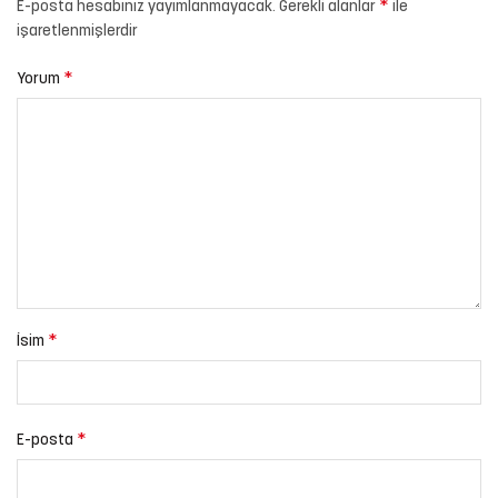
*
E-posta hesabınız yayımlanmayacak.
Gerekli alanlar
ile
işaretlenmişlerdir
*
Yorum
*
İsim
*
E-posta