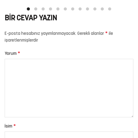
BIR CEVAP YAZIN
*
E-posta hesabınız yayımlanmayacak.
Gerekli alanlar
ile
işaretlenmişlerdir
*
Yorum
*
İsim