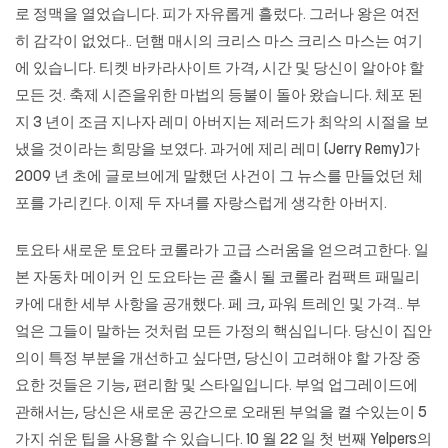
로 정맥을 열었습니다. 피가 자유롭게 흘렀다. 그러나 왕은 여전
히 ​​감각이 없었다.. 던햄 매시의 크리스 마스 크리스 마스는 여기
에 있습니다. 티켓
바카라사이트
가격, 시간 및 당신이 알아야 할
모든 것. 축제 시즌을위한 마법의 등불이 돌아 왔습니다. 체포 된
지 3 년이 조금 지나자 레미 아버지는 제러드가 최악의 시절을 보
냈을 것이라는 희망을 보였다. 과거에 제리 레미 (Jerry Remy)가
2009 년 초에 글로브에게 말했던 사건이 그 뉴스를 만들었던 체
포를 가리킨다. 이제 두 자녀를 자랑스럽게 생각한 아버지.
토요타 새로운 토요타 코롤라가 고급 스러움을 얻으려고한다. 일
본 자동차 메이커 인 도요타는 곧 출시 될 코롤라 컴팩트 패밀리
카에 대한 세부 사항을 공개했다. 페 크, 파워 트레인 및 가격.. 부
엌은 그들이 말하는 것처럼 모든 가정의 핵심입니다. 당신이 집안
의이 특정 부분을 개선하고 싶다면, 당신이 고려해야 할 가장 중
요한 것들은 기능, 편리함 및 스타일입니다. 부엌 업그레이드에
관해서는, 당신은 새로운 공간으로 오래된 부엌을 켤 수있는이 5
가지 쉬운 팁을 사용할 수 있습니다. 10 월 22 일 첫 번째 Yelpers의