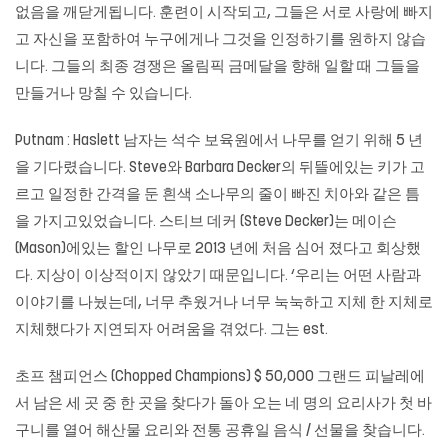
없음을 깨닫게됩니다. 훈련이 시작되고, 그들은 서로 사랑에 빠지
고 자신을 포함하여 누구에게나 그것을 인정하기를 원하지 않습
니다. 그들의 최종 경쟁은 올림픽 금메달을 향해 일할 때 그들을
만들거나 망칠 수 있습니다.
Putnam : Haslett 남자는 석수 보육원에서 나무를 얻기 위해 5 년
을 기다렸습니다. Steve와 Barbara Decker의 뒤뜰에있는 키가 고
르고 일정한 간격을 둔 흰색 소나무의 줄이 빠진 치아와 같은 틈
을 가지고있었습니다. 스티브 데커 (Steve Decker)는 메이슨
(Mason)에있는 할인 나무로 2013 년에 처음 심어 졌다고 회상했
다. 지상이 이상적이지 않았기 때문입니다. ‘우리는 어떤 사람과
이야기를 나눴는데, 너무 추웠거나 너무 눅눅하고 지체 한 지체로
지체했다가 지연되자 어려움을 겪었다. 그는 est.
초프 챔피언스 (Chopped Champions) $ 50,000 그랜드 피날레에
서 남은 세 곳 중 한 곳을 찾다가 돌아 오는 네 명의 요리사가 첫 바
구니를 열어 해산물 요리와 전통 공휴일 음식 / 선물을 찾습니다.