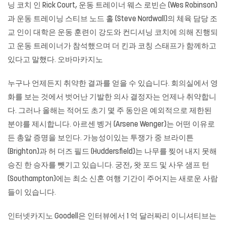
닝 코치 인 Rick Court, 운동 트레이너 웨스 로빈슨 (Wes Robinson)
과 운동 트레이닝 스티브 노드 홀 (Steve Nordwall)의 체육 담당 조
교 인이 대학은 운동 훈련이 강도와 컨디셔닝 코치에 의해 진행되
고 운동 트레이너가 참석했으며 더 킨과 코칭 스태프가 함께하고
있다고 말했다.
오바마카지노
누구나 언제든지 취약한 결과를 얻을 수 있습니다. 회의실에서 영
화를 보는 것에서 벗어난 기발한 의사 결정자는 언제나 취약합니
다. 그러나 올해는 적어도 초기 몇 주 동안은 예외적으로 제한된
분야를 제시합니다. 아르센 벵거 (Arsene Wenger)는 어떤 이유로
든 총알 증명을 보인다. 가능성이있는 투쟁가 중 브라이튼
(Brighton)과 허 더즈 필드 (Huddersfield)는 나무를 찢어 내지 못해
승진 한 승자를 뺏기고 있습니다. 궁전, 왓 포드 및 사우 샘프 턴
(Southampton)에는 최소 신혼 여행 기간이 주어지는 새로운 사람
들이 있습니다.
인터넷카지노
Goodell은 인터뷰에서 1 억 달러짜리 이니셔티브는