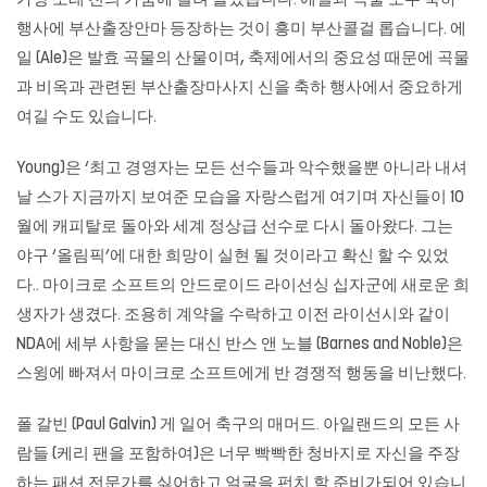
가장 오래 전의 가뭄에 걸려 들었습니다. 에일과 곡물 모두 축하
행사에
부산출장안마
등장하는 것이 흥미 부산콜걸 롭습니다. 에
일 (Ale)은 발효 곡물의 산물이며, 축제에서의 중요성 때문에 곡물
과 비옥과 관련된
부산출장마사지
신을 축하 행사에서 중요하게
여길 수도 있습니다.
Young)은 ‘최고 경영자는 모든 선수들과 악수했을뿐 아니라 내셔
날 스가 지금까지 보여준 모습을 자랑스럽게 여기며 자신들이 10
월에 캐피탈로 돌아와 세계 정상급 선수로 다시 돌아왔다. 그는
야구 ‘올림픽’에 대한 희망이 실현 될 것이라고 확신 할 수 있었
다.. 마이크로 소프트의 안드로이드 라이선싱 십자군에 새로운 희
생자가 생겼다. 조용히 계약을 수락하고 이전 라이선시와 같이
NDA에 세부 사항을 묻는 대신 반스 앤 노블 (Barnes and Noble)은
스윙에 빠져서 마이크로 소프트에게 반 경쟁적 행동을 비난했다.
폴 갈빈 (Paul Galvin) 게 일어 축구의 매머드. 아일랜드의 모든 사
람들 (케리 팬을 포함하여)은 너무 빡빡한 청바지로 자신을 주장
하는 패션 전문가를 싫어하고 얼굴을 펀치 할 준비가되어 있습니