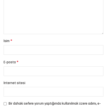
*
İsim
*
E-posta
İnternet sitesi
Bir dahaki sefere yorum yaptığımda kullanılmak üzere adımı, e-