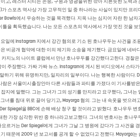
고, 레스터 시티는 존중, 구원과 영광을위한 깎아 지른듯한 노력과 
)가 스포츠 역사상 가장 고무적인 일 중 하나라는 사실이 있지만 프리미어 
개의 Super Bowls에서 우승하는 것을 목격했다. 지옥 나는 심지어 자란
이틀을 획득했습니다. 나는 모든 스포츠의 역사에서 가장 멋진 것을 
 Instagram 지에서 강간 혐의로 기소 된 호나우두는 사건을 조용히
 비공개 협약에 대한 이의 제기와 소송을 제기했다. 금요일에 네바다
텔 앤 카지노의 나이트 클럽에서 만난 호나우두를 강간했다고한다. 경찰은
장했다. 가짜 가짜 뉴스. Instagram에 게시 된 비디오에서 스타가 
말하기 위해 유명하지만, 일자리의 일부이다. 나는 행복한 사람이다. De
 사람은 서울미시출장안마 다른 사람들과 파티를 가졌다.이 기사를받은 
뉴스 잡지에 말했다. 그는 그녀가 그의 성기를 만지라고 요구했다, 그녀는
그녀를 침대 위로 끌어 당기고, Mayorga 혐의. 그는 내 속옷을 벗으
Spiegel을 BBC에 손해 배상 청구 할 것이라고 밝혔다. 호나우두 변호사 크리
리에 대한 가장 심각한 위반 중 하나라고보고했다. 그녀의 변호사는 호나우
르거는 Der Spiegel에게 그녀가 그날 그 병원에 갔다가 그 사건
때문에 2009 년 보고서를 공개 할 수 없었다고 전했다. Mayorga