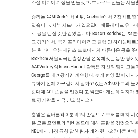
소셜 미디어 계정을 만들었고, 호나우두 팬들은 서울
승리는 AAMI Park에서 4 위, Adelaide에서 2 
있습니다. 서부 시드니가 일요일에 애들레이드 유나이티
로 공을 던질 것만 같았습니다. Besart Berisha는 72 
그 경기에서, 국가 프리미어 리그 클럽 인 하이델베르그
분 후 아티 우는 제임스 트로이시의 아름다운 공을 꽂아
Broxham 서울외국인출장만남 왼쪽에있는 동안 땅에있는 동안
AAPVictory의 Kevin Muscat 감독은 자신의 팀이
George를 데려왔지만 계속했다. 늦게 번영 할 때까지 기회를
류하기 전에 가구점에서 일하고있는 Athiu가 그의 높이
현대에 ACL 손실을 입혔다 고 밝혔다. 개선의 여지가 많습
료 평가판을 지금 받으십시오.>
총알은 멜버른과 3 분의 1의 반동으로 모터를 매치 
은 모든 포인트와 리바운드에 대해 혼란을 겪었으며 총알을 
NBL에서 가장 균형 잡힌 팀과 계약 했나요? 다른 