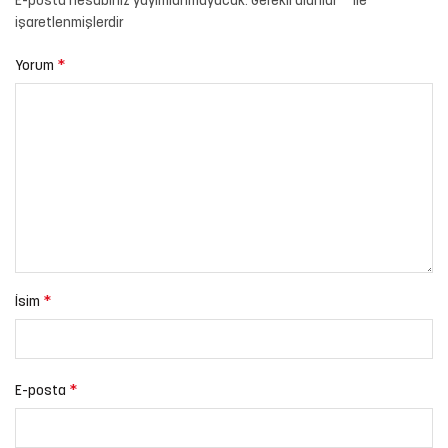
*
E-posta hesabınız yayımlanmayacak.
Gerekli alanlar
ile
işaretlenmişlerdir
*
Yorum
*
İsim
*
E-posta