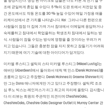
을 향상시킨다. 생성 된 마이크로 캡슐은 나노 카본 계 전기 열 구
조에 균일하게 혼입 될 수있다. 5 %의 도판 트에서 저전압 및 중
간 온도에서도 작동 온도를 30 % 높일 수있어 매일 가정용 애플
리케이션에서 큰 가치를 나타냅니다. Kai : 그러나 다른 한편으로
사람들이 점점 더 집에 가져 가서 침대에서 이메일에 응답하거나
숙제를하고 침대에서 학업을하는 학생조차 침대에서 일하는 방
식. 사람들이 잠들 수있는 방식에 영향을 줄 것이라는 우려가 커
지고 있습니다. 그들은 충분한 잠을 자지 못하고 잠들기가 어려워
지기 때문에 여기 기술에 대한 아이디어가 담겨있다.
미카엘 루스티그 셀틱의 스타 미카엘 루스티그 (Mikael Lustig)는
애버딘 (Aberdeen)에서 돌아와서 데릭 맥 인스 (Derek McInnes)를
조롱하고 있다고 주장했다. Derek McInnes와 Graeme Shinnie하지
만 그는 Dons 매니저에게만 가고 있다고 주장했다. 셀틱 FC 조조
심 루노 빅스는 레인저스가 리그 최고의 자리에 올랐다. 감사합니
다.이 리뷰는 회원의 주관적인 의견이며 CheshireOaks,
CheshireOaks, Cheshire Oaks Designer Outlet의 Murray Center 관