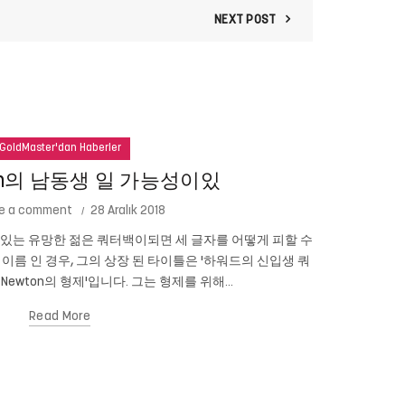
NEXT POST
GoldMaster'dan Haberler
ton의 남동생 일 가능성이있
e a comment
28 Aralık 2018
성이있는 유망한 젊은 쿼터백이되면 세 글자를 어떻게 피할 수
테드 코펠 (
n의 이름 인 경우, 그의 상장 된 타이틀은 '하워드의 신입생 쿼
니다. 심지어 
 Newton의 형제'입니다. 그는 형제를 위해...
Read More