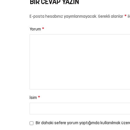
BIR CEVAP YAZIN
*
E-posta hesabınız yayımlanmayacak.
Gerekli alanlar
i
*
Yorum
*
İsim
Bir dahaki sefere yorum yaptığımda kullanılmak üzer