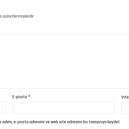
le işaretlenmişlerdir
*
E-posta
İnte
e adımı, e-posta adresimi ve web site adresimi bu tarayıcıya kaydet.