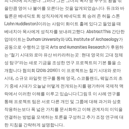
의 나라에 의지했다. 그러나 그는 그녀의 목사 중 누구도 왕을 꺾
을만큼 영어 나 불어를 모른다는 것을 알게되었습니다. 듀크와 바
릴론은 베네딕토 회 성직자에게 베네딕토 회 승려 존 허들 스톤
(John Huddleston)이라는 사람이 화이트 홀에 있다고 들었을 때
베네치아 목사에게 성직자를 보내려고했다. AbstractThis 간단한
업데이트는 Durham University와 UCL Institute of Archaeology가
공동으로 수행하고 영국 Arts and Humanities Research가 후원하
는 ‘철기 시대와 로마 유산 바카라하는곳 : 현대 영국의 고대 정체
성 탐구’라는 새로 기금을 조성한 연구 프로젝트의 기본 틀을 소
개합니다 협의회 (2016 2019) 1. 이 프로젝트는 철기 시대와 로마
시대, 소규모 파일럿 연구를 통해 영국, 스코틀랜드, 웨일즈의 초
기 중세 시대가 오늘날 어떻게 전개되는지를 평가하며 국제적 맥
락에서 이러한 이해를 이루고 있습니다 (그림 1). 이 사례 연구를
통해 프로젝트 팀은 서로 다른 개인 및 그룹에 대해 과거와 상호
작용하는보다 폭 넓은 가치를 문서화하고 이해 관계자의 이익을
연결하는 방법을 모색하는 토론을 구성하고 추가 조정 연구에 대
한 지침을 간략하게 설명합니다..