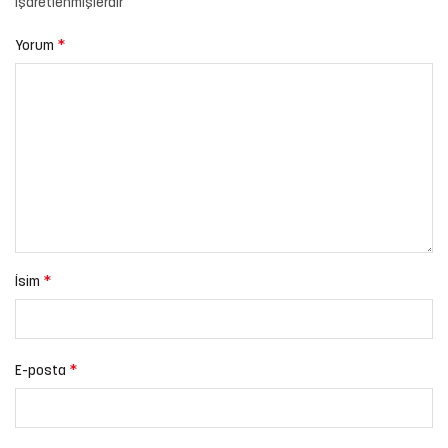
işaretlenmişlerdir
*
Yorum
*
İsim
*
E-posta