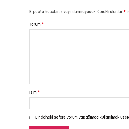
*
E-posta hesabınız yayımlanmayacak.
Gerekli alanlar
i
*
Yorum
*
İsim
Bir dahaki sefere yorum yaptığımda kullanılmak üzer