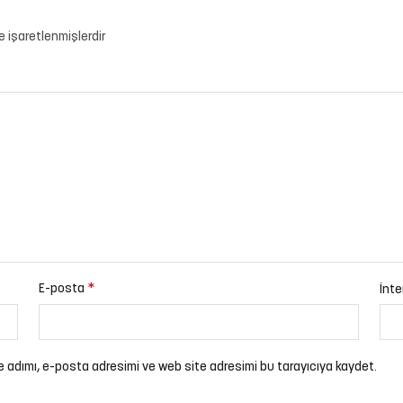
le işaretlenmişlerdir
*
E-posta
İnte
e adımı, e-posta adresimi ve web site adresimi bu tarayıcıya kaydet.