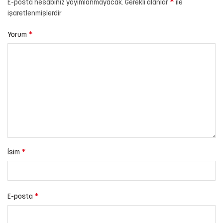
*
E-posta hesabınız yayımlanmayacak.
Gerekli alanlar
ile
işaretlenmişlerdir
*
Yorum
*
İsim
*
E-posta