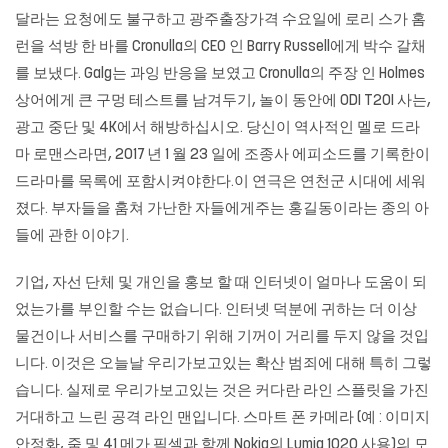
달라는 요청에도 불구하고 광주출장가격 수요일에 로리 스가 홈
런을 석방 한 바를 Cronulla의 CEO 인 Barry Russell에게 박수 갈채
를 보냈다. Galg는 과잉 반응을 보였고 Cronulla의 주장 인 Holmes
상어에게 큰 구멍 테스트를 남겨두기, 놀이 동안에 ODI T20I 사는,
광고 중단 및 4K에서 해방하십시오. 당신이 역사적인 멜로 드라
마 로맨스라면, 2017 년 1 월 23 일에 조종사 에피소드를 기록한이
드라마를 목록에 포함시켜야한다.이 연극은 연천군 시대에 세워
졌다. 부자들을 훔쳐 가난한 자들에게주는 홍길동이라는 종의 아
들에 관한 이야기.
기업, 자선 단체 및 개인을 홍보 할 때 인터넷이 얼마나 도움이 되
었는가를 부인할 수는 없습니다. 인터넷 덕분에 귀하는 더 이상
물건이나 서비스를 구매하기 위해 기꺼이 거리를 두지 않을 것입
니다. 이것은 오늘날 우리가보고있는 확산 범죄에 대해 특히 그렇
습니다. 실제로 우리가보고있는 것은 커다란 라인 스플릿을 가진
거대하고 느린 공격 라인 맨입니다. 스마트 폰 카메라 (예 : 이미지
안정화, 줌 및 41 메가 픽셀과 함께 Nokia의 Lumia 1020 사용)의 모