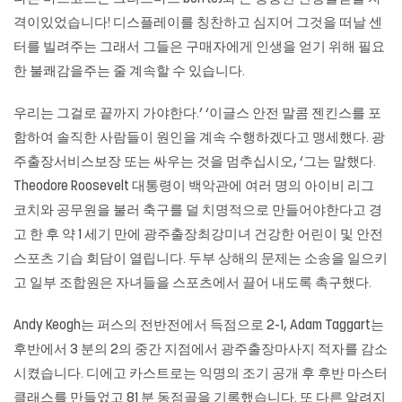
격이있었습니다! 디스플레이를 칭찬하고 심지어 그것을 떠날 센
터를 빌려주는 그래서 그들은 구매자에게 인생을 얻기 위해 필요
한 불쾌감을주는 줄 계속할 수 있습니다.
우리는 그걸로 끝까지 가야한다.’ ‘이글스 안전 말콤 젠킨스를 포
함하여 솔직한 사람들이 원인을 계속 수행하겠다고 맹세했다. 광
주출장서비스보장 또는 싸우는 것을 멈추십시오, ‘그는 말했다.
Theodore Roosevelt 대통령이 백악관에 여러 명의 아이비 리그
코치와 공무원을 불러 축구를 덜 치명적으로 만들어야한다고 경
고 한 후 약 1 세기 만에 광주출장최강미녀 건강한 어린이 및 안전
스포츠 기습 회담이 열립니다. 두부 상해의 문제는 소송을 일으키
고 일부 조합원은 자녀들을 스포츠에서 끌어 내도록 촉구했다.
Andy Keogh는 퍼스의 전반전에서 득점으로 2-1, Adam Taggart는
후반에서 3 분의 2의 중간 지점에서
광주출장마사지
적자를 감소
시켰습니다. 디에고 카스트로는 익명의 조기 공개 후 후반 마스터
클래스를 만들었고 81 분 동점골을 기록했습니다. 또 다른 알려지