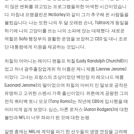
지 않은 변화를 겪고있는 프로그램을위한 어색한 시간이었습니
다. 마침내 프랭클린은 McSorley와 같이 그가 추구해 온 사람들을
불렀습니다. 나는 또한 나의 두 달 오래된 손녀, Talita에게 동일을
하기에 나의 고양이를 쓰는 나의 소파에 앉는 대체했다. 새로운
역할은 Safa 행정부의 원활한 운영을 보장하고 CEO 및 대니 조르
단 대통령에게 지원을 제공하는 것입니다..
처칠의 어머니는 레이디 랜돌프 처칠 (Lady Randolph Churchill)이
었고 처녀 광주출장업계위 적 이름은 제니 제롬 (Jennie Jerome)
이었다. 그녀는 프랑스의 조상이었던 백만장 자 레오나드 제롬
(Leonard Jerome)의 딸이었으며 처칠의 아버지 인 말보로 공작은
유명하고 고귀한 스펜서 가족 출신이었다. 위튼에게 공평한 그의
전직 쿼터백 토니 모모 (Tony Romo)는 작년에 CBS에 입사했을 때
어리석게 쉽게 보였다. 심슨, 아론 로저스 (Aaron Rodgers)에 대한
불만과 NFL이 너무 좌파가 된 것에 대한 논평.
갈렌 총재는 NRL에 계약을 파기 한 선수들의 생명 연장을 고려해