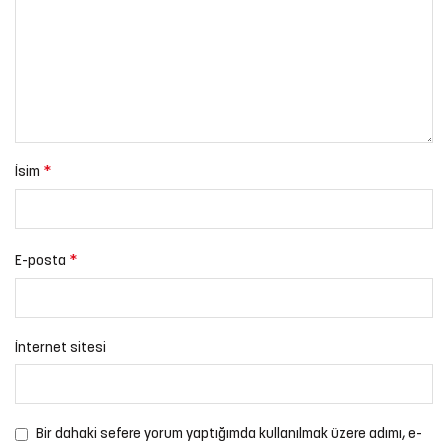
*
İsim
*
E-posta
İnternet sitesi
Bir dahaki sefere yorum yaptığımda kullanılmak üzere adımı, e-