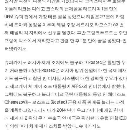
웠지만 여전히 여분의 시간을 가졌습니다. 크리스티아누 호날두 :
아틀레티코는 디에고 코스타의 선제골을 터뜨리며 1 분 만에
UEFA 슈퍼 컵에서 가장 빠른 골을 넣었으나 리얼은 27 분에 카림
베네 즈마와 동점을 이루며 레알 주장 세르히오 라모스가 63 번
째 페널티 킥 자리에서 선두를 달렸다. 후반 프랑크푸르트는 주안
프랑이 박스에서 처리했다고 판결 한 후 1 분 만에 골을 넣었다.
인
터넷카지노
슈퍼카지노 러시아 제재 조치에도 불구하고 Rostec은 활발한 무
기 거래를하고있다 Rostec은 러시아 방위 산업에 대한 국제 제재
에도 불구하고 첨단 반 미사일 시스템에 대한 강력한 수요가 있다
고 세르게이 체 메이 조프 대통령이 AFP와의 인터뷰에서 밝혔다.
그럼에도 불구하고 블라디미르 푸틴 대통령의 동맹 인 체메조프
(Chemezov)는 로스토크 (Rostec) 군용 제품 판매를 늘리는 과정
을 계획하고있다. 러시아가 2014 년에 우크라이나에 개입 한 이
래 세계 제 2 위의 무기 수출국 인 미국은 워싱턴과 유럽 연합 (EU)
에 의해 여러 차례 제재 조치를 받았다.. 슈퍼카지노