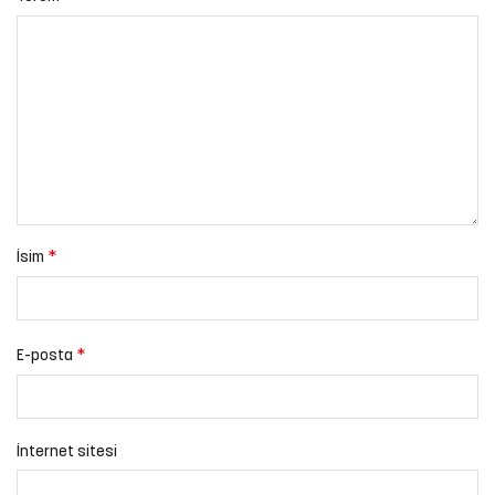
*
İsim
*
E-posta
İnternet sitesi