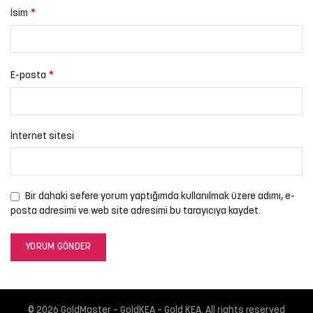
*
İsim
*
E-posta
İnternet sitesi
Bir dahaki sefere yorum yaptığımda kullanılmak üzere adımı, e-
posta adresimi ve web site adresimi bu tarayıcıya kaydet.
© 2026
GoldMaster – GoldKEA – Gold KEA
. All rights reserved