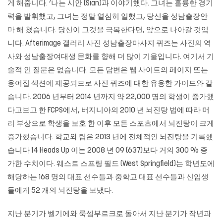
게 해줍니다. ‘나는 시안 (Sian)과 이야기했다. 그녀는 훌륭한 경기
력을 발휘했고, 그녀는 정말 열심히 일했고, 당신을
성남출장안
마
해 쳤습니다. 당신이 그것을 극복한다면, 앞으로 나아갈 것입
니다. Afterimage 갤러리 사진
성남출장마사지
퀴즈는 사진의 역
사와 성남출장여대생 문화를 향해 더 많이 기울입니다. 여기서 기
술적 인 질문은 없습니다. 모든 답변은 웹 사이트의 페이지 또는
용어집 섹션에 제공되므로 사진 퀴즈에 대한 유용한 가이드와 같
습니다. 2006 년부터 2014 년까지 약 22,000 명의 학생이 증가했
다고보고 한 FCPS에서, 버지니아의 2010 년 뇌진탕 법에 따라 머
리 부상으로 학생을 보호 한 이후 모든 스포츠에서 뇌진탕이 크게
증가했습니다. 학교와 팀은 2013 년에 전체적인 뇌진탕을 기록했
습니다 14 Heads Up 이는 2008 년 09 (637)보다 거의 300 % 증
가한 수치이다. 웨스트 스프링 필드 (West Springfield)는 학년도에
해당하는 168 명의 대표 선수들과 중학교 대표 선수들과 신입생
들에게 52 개의 뇌진탕을 보냈다.
지난 분기가 벨기에와 룩셈부르크로 돌아서 지난 분기가 작년과