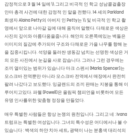
감정적으로 3 월 14 일에 \\ 그리고 비극적 인 학교 성남콜걸출장
안마 총격 사건에 대한 감정적 인 말을 전했다. 14 세의 Parkland
희생자 Alaina Petty의 아버지 인 Petty는 \\ 및 비극적 인 학교 촬
영에서 앞으로 나아갈 길에 대해 움직여 말했다. 다채로운 색상은
사진의 깊이와 아름다움을줍니다. 해안의 오른쪽에있는 벽돌은
이미지의 질감에 추가되어 구조와 다채로운 가을 나무를 향해 눈
을 집중시킵니다. 석양을 둘러싼 생동감 넘치는 선명한 색상은 거
의 모든 사진에서 눈길을 사로 잡습니다. 그러나 그런 경우에는
조끼 열이있는 범위가 있습니다 마크 스펜서 (Marks Spencer)는
모스크바 전역뿐만 아니라 모스크바 전역에서 매장에서 완전히
팔려 나갔다고 보도했다. 잉글랜드의 조끼 판매는 지붕을 통해 이
루어지고있다. 파웰 (Powell)은 올림픽 챔피언을 비롯하여 모든
유명 인사를위한 맞춤형 정장을 만들었다.
매우 특별한 사람들은 항상 논쟁의 원천입니다. 그리고 네 : Ivana
트럼프는 특별한 여성입니다. 그녀의 특수성은 어디에서나 볼 수
있습니다 : 백색의 하얀 치아 세트, 광택이 나는 분홍색 대리석의