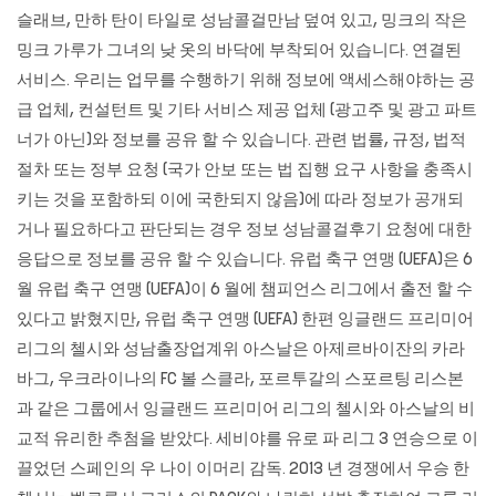
슬래브, 만하 탄이 타일로 성남콜걸만남 덮여 있고, 밍크의 작은
밍크 가루가 그녀의 낮 옷의 바닥에 부착되어 있습니다. 연결된
서비스. 우리는 업무를 수행하기 위해 정보에 액세스해야하는 공
급 업체, 컨설턴트 및 기타 서비스 제공 업체 (광고주 및 광고 파트
너가 아닌)와 정보를 공유 할 수 있습니다. 관련 법률, 규정, 법적
절차 또는 정부 요청 (국가 안보 또는 법 집행 요구 사항을 충족시
키는 것을 포함하되 이에 국한되지 않음)에 따라 정보가 공개되
거나 필요하다고 판단되는 경우 정보 성남콜걸후기 요청에 대한
응답으로 정보를 공유 할 수 있습니다. 유럽 ​​축구 연맹 (UEFA)은 6
월 유럽 축구 연맹 (UEFA)이 6 월에 챔피언스 리그에서 출전 할 수
있다고 밝혔지만, 유럽 축구 연맹 (UEFA) 한편 잉글랜드 프리미어
리그의 첼시와 성남출장업계위 아스날은 아제르바이잔의 카라
바그, 우크라이나의 FC 볼 스클라, 포르투갈의 스포르팅 리스본
과 같은 그룹에서 잉글랜드 프리미어 리그의 첼시와 아스날의 비
교적 유리한 추첨을 받았다. 세비야를 유로 파 리그 3 연승으로 이
끌었던 스페인의 우 나이 이머리 감독. 2013 년 경쟁에서 우승 한