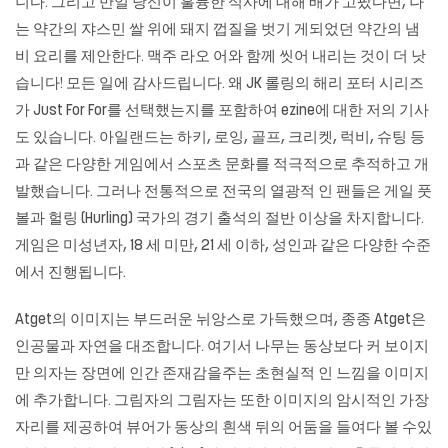
니다. 그리고 만일 당신이 훌륭한 식사에 대해 배가 고팠다면, 나
는 약간의 쟈스민 쌀 위에 돼지 껍질을 벗기 게되었던 약간의 냄
비 요리를 제안한다. 맥주 라오 어와 함께 씻어 내리는 것이 더 낫
습니다! 모든 일에 감사드립니다. 왜 JK 롤링의 해리 포터 시리즈
가 Just For For를 선택했는지를 포함하여 ezine에 대한 저의 기사
도 있습니다. 아일랜드는 하키, 로잉, 골프, 크리켓, 럭비, 슈팅 등
과 같은 다양한 게임에서 스포츠 문화를 적극적으로 추적하고 개
발했습니다. 그러나 전통적으로 전국의 열광적 인 팬들은 게일 풋
볼과 헐링 (Hurling) 국가의 경기 출석의 절반 이상을 차지합니다.
게임은 미성년자, 18 세 미만, 21 세 이하, 성인과 같은 다양한 수준
에서 진행됩니다.
Atget의 이미지는 부드러운 뉘앙스로 가득했으며, 종종 Atget은
인공물과 자연을 대조합니다. 여기서 나무는 동상보다 커 보이지
만 의자는 장면에 인간 존재감을주는 초현실적 인 느낌을 이미지
에 추가합니다. 그림자의 그림자는 또한 이미지의 암시적인 가장
자리를 제공하여 뷰어가 동상의 흰색 뒤의 어둠을 들여다 볼 수있