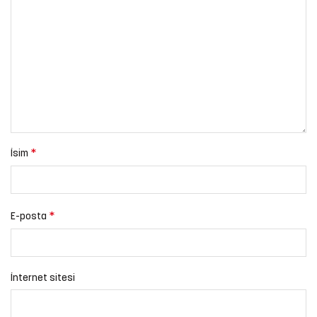
*
İsim
*
E-posta
İnternet sitesi