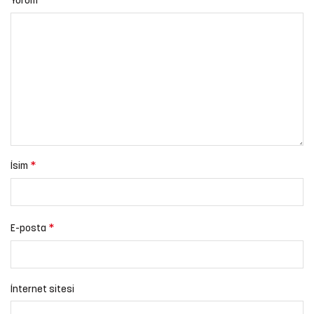
*
Yorum
*
İsim
*
E-posta
İnternet sitesi