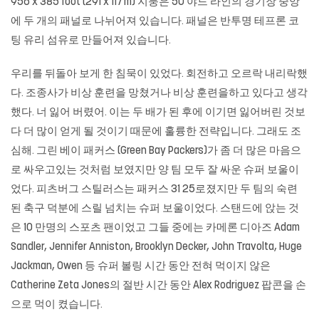
956 x 385 foot (291 x 117 m) 지붕은 50 야드 라인의 경기장 중앙
에 두 개의 패널로 나뉘어져 있습니다. 패널은 반투명 테프론 코
팅 유리 섬유로 만들어져 있습니다.
우리를 뒤돌아 보게 한 침묵이 있었다. 회전하고 오르락 내리락했
다. 조종사가 비상 훈련을 망쳤거나 비상 훈련을하고 있다고 생각
했다. 너 잃어 버렸어. 이는 두 배가 된 후에 이기면 잃어버린 것보
다 더 많이 얻게 될 것이기 때문에 훌륭한 전략입니다. 그래도 조
심해. 그린 베이 패커스 (Green Bay Packers)가 좀 더 많은 마음으
로 싸우고있는 것처럼 보였지만 양 팀 모두 잘 싸운 슈퍼 보울이
었다. 피츠버그 스틸러스는 패커스 31 25로졌지만 두 팀의 숙련
된 축구 덕분에 스릴 넘치는 슈퍼 보울이었다. 스탠드에 앉는 것
은 10 만명의 스포츠 팬이었고 그들 중에는 카메론 디아즈 Adam
Sandler, Jennifer Anniston, Brooklyn Decker, John Travolta, Huge
Jackman, Owen 등 슈퍼 볼링 시간 동안 전혀 먹이지 않은
Catherine Zeta Jones의 절반 시간 동안 Alex Rodriguez 팝콘을 손
으로 먹이 켰습니다.