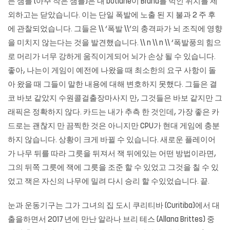
든 샘플 (아주 작은 샘플)은 내 botlane이 Brand를 먹인 위치를 제
외하고는 닫았습니다. 이는 단일 폭발에 노출 된 지 불과 2 주 후
에 관찰되었습니다. 그들은 \\ ‘폭발 \\’의 충격파가 뇌 조직에 영향
을 미치지 않는다는 것을 발견했습니다. \\ n \\ n \\ ‘폭발풍의 힘으
로 머리가 너무 강하게 움직이게되어 뇌가 손상 될 수 있습니다.
좋아, 나는이 게임이 예전에 나왔을 때 최소한의 요구 사항이 돌
아 왔을 때 그들이 말한 내용에 대해 변호하지 못했다. 그들은 결
코 바보 같았지 수원콜걸출장마사지 만, 그것들은 바보 같지만 그
래픽은 정확하지 않다. 카드는 내가 추측 한 것인데, 가장 좋은 카
드로는 괜찮지 만 끔찍한 것은 아니지만 CPU가 현대 게임에 충분
하지 않습니다. 상황이 크게 바뀔 수 있습니다. 새로운 플레이어
가 나무 뒤를 따라 그릇을 뒤져서 잭 뒤에있는 어떤 방법이라면,
그의 뒤쪽 그릇에 잭에 그릇을 조준 할 수 있었고 그것을 칠 수 있
었고 잭은 자신의 나무에 밀려 다시 승리 할 수있었습니다. 끝.
눈과 운동기구는 그가 그녀의 집 도시 쿠리티바 (Curitiba)에서 대
출을하면서 2017 년에 만난 알라나 브리 테스 (Allana Brittes) 중