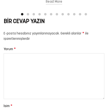
Read More
BIR CEVAP YAZIN
*
E-posta hesabınız yayımlanmayacak.
Gerekli alanlar
ile
işaretlenmişlerdir
*
Yorum
*
İsim