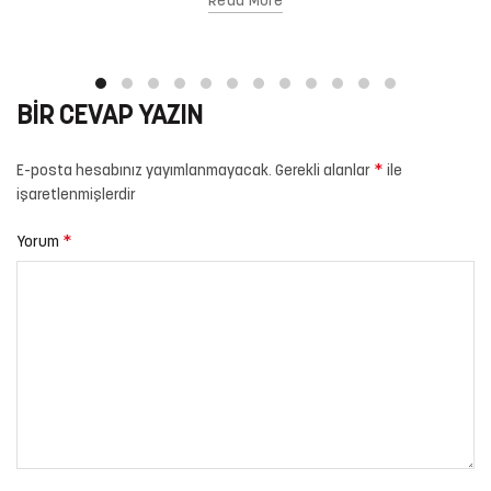
Read More
BIR CEVAP YAZIN
*
E-posta hesabınız yayımlanmayacak.
Gerekli alanlar
ile
işaretlenmişlerdir
*
Yorum