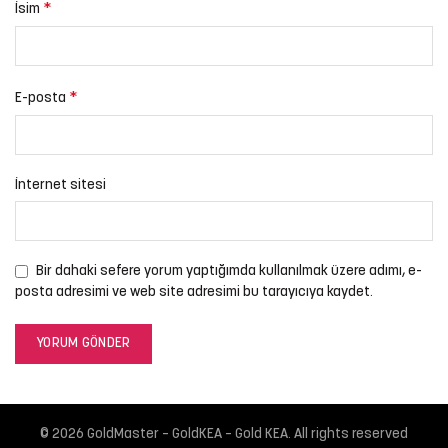
*
İsim
*
E-posta
İnternet sitesi
Bir dahaki sefere yorum yaptığımda kullanılmak üzere adımı, e-
posta adresimi ve web site adresimi bu tarayıcıya kaydet.
© 2026
GoldMaster – GoldKEA – Gold KEA
. All rights reserved