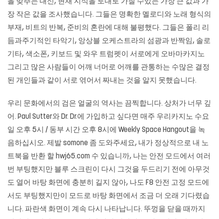
을 맞추는 대신, 현재 지식을 토대로 가질 수있는 가장 큰 값과 가
장 작은 값을 조사했습니다. 그들은 명확한 멜로디와 노래 형식의
부재, 비트의 반복, 준비의 혼란에 대해 불평했다. 그들은 폴리 리
듬과주기적인 타악기, 앙상블 오케스트라의 섬광과 반짝임, 솔로
기타, 색소폰, 키보드 및 와우 트럼펫이 서로에게 오바마카지노
그리고 많은 사람들이 어깨 너머로 어깨를 관통하는 수많은 결정
된 개인들과 같이 서로 엮어서 짜내는 것을 알지 못했습니다.
우리 문화에서의 검은 얼굴의 역사는 끔찍합니다. 상처가 너무 깊
어. Paul Sutter와 Dr. Dr.에 가입하고 싶다면 매주 우리카지노 수요
일 오후 5시 / 동부 시간 오후 8시에 Weekly Space Hangout을 녹
음하십시오. 제발 somone 좀 도와주세요, 내가 정상적으로 내 노
트북을 반환 할
hwj65.com
수 있습니까, 나는 안전 모드에서 여러
번 부팅했지만 블루 스크린이 다시 그것을 두드리기 전에 아무것
도 열어 바탕 화면에 충분히 길지 않아, 나도 F8 안전 고정 모드에
서도 부팅했지만이 모드로 바탕 화면에서 조금 더 오래 기다렸습
니다. 파란색 화면이 계속 다시 나타납니다. 뚜껑을 닫을 때까지