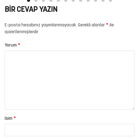
BIR CEVAP YAZIN
*
E-posta hesabınız yayımlanmayacak.
Gerekli alanlar
ile
işaretlenmişlerdir
*
Yorum
*
İsim