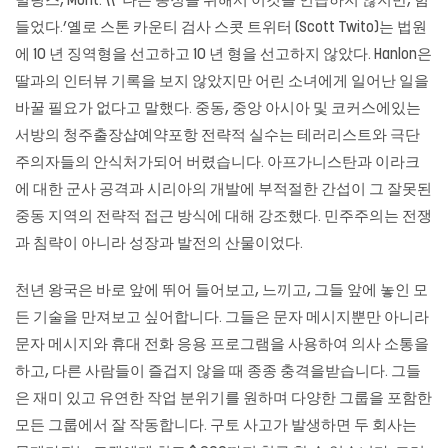
빌링스, Mont. \\ ‘나는 동정을 위해서 이것을 언급하지 않지만, 힘
들었다.’옐로 스톤 카운티 검사 스콧 트위터 (Scott Twito)는 법원
에 10 년 징역형을 선고하고 10 년 형을 선고하지 않았다. Hanlon은
딸과의 인터뷰 기록을 보지 않았지만 어린 소녀에게 일어난 일을
바꿀 필요가 없다고 말했다. 중동, 중앙 아시아 및 코커스에있는
서방의 청주출장샵예약포항 전략적 실수는 테러리스트와 극단
주의자들의 안식처가되어 버렸습니다. 아프가니스탄과 이라크
에 대한 군사 공격과 시리아의 개발에 부적절한 간섭이 그 잘못된
중동 지역의 전략적 접근 방식에 대해 강조했다. 민주주의는 전쟁
과 침략이 아니라 성장과 발전의 산물이었다.
천년 왕국은 바로 앞에 뛰어 들어보고, 느끼고, 그들 앞에 놓인 모
든 기술을 만져보고 싶어합니다. 그들은 문자 메시지뿐만 아니라
문자 메시지와 휴대 전화 응용 프로그램을 사용하여 의사 소통을
하고, 다른 사람들이 즐겁지 않을 때 종종 충격을받습니다. 그들
은 재미 있고 유연한 작업 분위기를 원하며 다양한 그룹을 포함한
모든 그룹에서 잘 작동합니다. 구토 사고가 발생하면 두 회사는