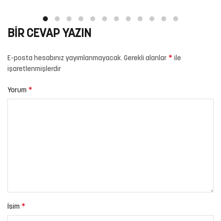
BIR CEVAP YAZIN
*
E-posta hesabınız yayımlanmayacak.
Gerekli alanlar
ile
işaretlenmişlerdir
*
Yorum
*
İsim