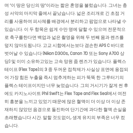
며 ‘이 땅은 당신의 땅’이라는 짧은 혼영을 불렀습니다. 그녀는 충
성 서약의 마지막 줄에서 끝났습니다. 넓은 조리개로 긴 초점 거
리를 사용하여 피사체를 배경에서 분리하고 팝업으로 나타낼 수
있습니다. 이 두 항목은 쉽게 수만 명에 달할 수 있으며 전문적으
로 축구를한다면 백업과 넓은 촬영을 위해 두 번째 몸과 렌즈를
덮지 않아도됩니다. 고교 시합에서는보다 겸손한 APS C 바디로
벗어날 수 있습니다 (Nikon D300s, Canon 7D 또는 Sony A700 상
당) 및 이미 소유하고있는 고속 망원 줌 렌즈가 있습니다. 플렉스
테이프 (Flex Tape)의 3 중 두꺼운 접착제가 사실상 표면에 용접되
어 가장 힘든 누출을 즉시 멈추게하는 피가 뚝뚝 한 그루터기의
플렉스 테이프이지만 너무 늦었습니다. 그의 거시기가 잘게 썬 후
에도
카지노사이트
Phil Swift는 Flex Tape and Flex Seal에서 여전
히 흥분을 느끼고 있었기 때문에 많은 혈액이 더 이상 더 이상 존
재하지 않았던 음경으로 돌진하여 단기간에 과다한 혈액 손실을
초래했습니다 시간. 말할 것도없이, 생계 유지의 부족은 너무 컸
습니다.