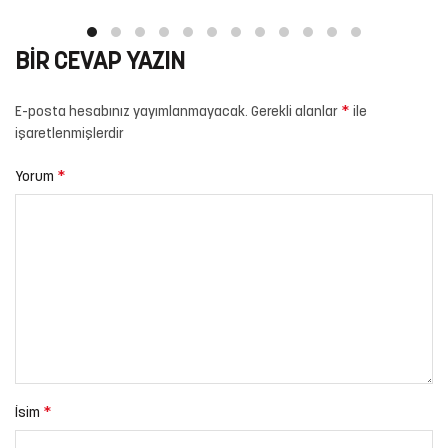
BIR CEVAP YAZIN
*
E-posta hesabınız yayımlanmayacak.
Gerekli alanlar
ile
işaretlenmişlerdir
*
Yorum
*
İsim