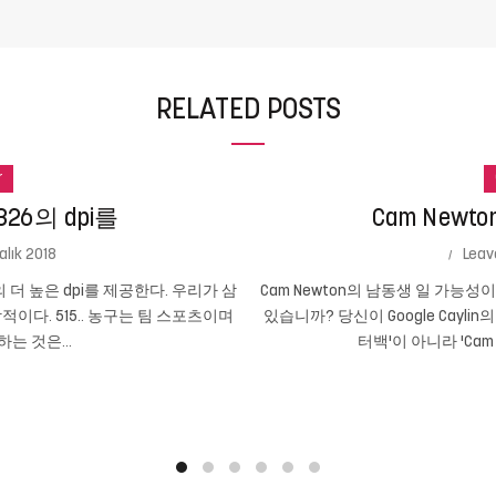
RELATED POSTS
r
26의 dpi를
Cam New
alık 2018
Leav
의 더 높은 dpi를 제공한다. 우리가 삼
Cam Newton의 남동생 일 가능
인상적이다. 515.. 농구는 팀 스포츠이며
있습니까? 당신이 Google Cayli
는 것은...
터백'이 아니라 'Cam