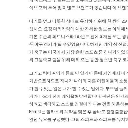
자 비즈니스 및 브랜드를 소유하고 있습니다., PokerStars 
이브 포커 투어 및 이벤트 브랜드가 있습니다.이 브랜
다리를 덮고 따뜻한 상태로 유지하기 위해 한 쌍의 스
십시오. 요정 머리카락에 대한 자세한 정보는 아래에서
기본 수준의 피트니스와 1 라운드 전에 3 개월 또는
광
폰 야구 경기가 될 수있었습니다. 하지만 게임 상 산
게 축구는 미국에서 가장 흔한 스포츠 중 하나가되었습니다. 
와 고등학교 팀을 위해 데려 오는 동안 청소년 축구 코
그리고 팀에 4 명의 동료 만 있기 때문에 게임에서 이
기반으로하므로 자녀가 나이의 다른 어린이들과 소통하
가 할 수있는 일은 내가 할 수있는 일이다. 부모님
거가 나오기 전에 게임을해야만합니다. 판단은 인간의 
하려고 생각하고 스스로 진절머리 나는 것을 허용하는 것
Harris)는 달라스와 계약을 맺은 후 곧바로 광명출장샵콜
안전 듀오를 구성했다. 그의 스피드와 스피드를 유지하