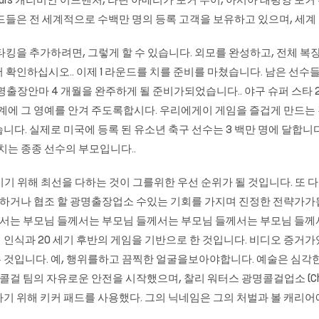
캐리비안 어드벤처, 라틴 아메리카 포커 투어, 아시아 태평양 포커 투어, PokerSt
드들은 전 세계적으로 수백만 명의 등록 고객을 보유하고 있으며, 세계
타킹을 추가하려면, 그렇게 할 수 있습니다. 외모를 완성하고, 전체 복
 확인하십시오.. 이제 1 라운드를 치를 준비를 마쳤습니다. 남은 선수
명출장안마
4 개월을 완주하게 될 준비가되었습니다.. 야구 슈퍼 스타 
업계에 그 영예를 안겨 주도록합시다. 우리에게이 게임을 즐겁게 만드는 
실제로 미국에 등록 된 유소년 축구 선수는 3 백만 명에 달합니다 (출처 : 
치는 종종 선수의 부모입니다..
기기 위해 최선을 다하는 것이 그를위한 우선 순위가 될 것입니다. 또 
거나 협조 할 광명출장업소 수있는 기회를 가지며 진정한 전략가가됩니
 들께서는 부모님 들께서는 부모님 들께서는 부모님 들께서는 부모님 들
인식과 20 세기 후반의 게임을 기반으로 한 것입니다. 비디오 증거가
입니다. 예, 행위를하고 끔찍한 얼굴을보아야합니다. 예술은 심각한 소수
걸 팀의 자유로운 안전을 시작했으며, 찰리 워터스 광명콜걸업소 (Charli
기 위해 키커 패드를 사용했다. 그의 닉네임은 그의 처벌과 볼 캐리어