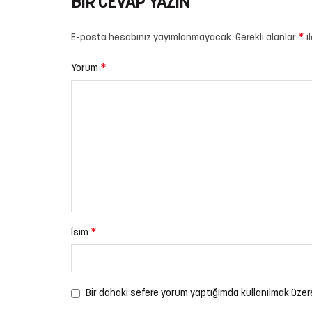
BIR CEVAP YAZIN
*
E-posta hesabınız yayımlanmayacak.
Gerekli alanlar
i
*
Yorum
*
İsim
Bir dahaki sefere yorum yaptığımda kullanılmak üzer