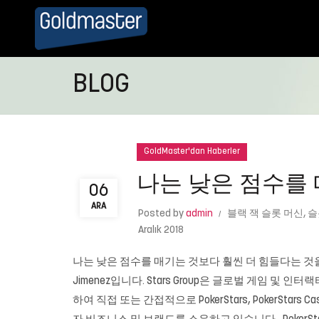
BLOG
GoldMaster'dan Haberler
나는 낮은 점수를
06
ARA
Posted by
admin
블랙 잭 슬롯 머신
,
슬
Aralık 2018
나는 낮은 점수를 매기는 것보다 훨씬 더 힘들다는 것을 
Jimenez입니다. Stars Group은 글로벌 게임 및 인터
하여 직접 또는 간접적으로 PokerStars, PokerStars Casino, 