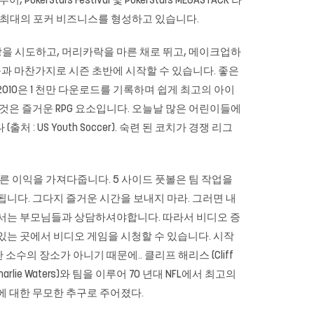
ars Festival 및 PokerStars MEGASTACK 라
 최대의 포커 비즈니스를 형성하고 있습니다.
장을 시도하고, 머리카락을 마른 채로 뛰고, 메이크업하
들과 마찬가지로 시즌 초반에 시작할 수 있습니다. 좋은
2010은 1 천만 다운로드를 기록하며 쉽게 최고의 아이
것은 즐거운 RPG 요소입니다. 오늘날 많은 어린이들에
US Youth Soccer). 숙련 된 코치가 경쟁 리그
다른 이익을 가져다줍니다. 5 사이드 풋볼은 팀 작업을
다. 그다지 즐거운 시간을 보내지 마라. 그러면 내
께서는 부모님들과 상담하셔야합니다. 따라서 비디오 증
있는 곳에서 비디오 게임을 시청할 수 있습니다. 시작
의 장소가 아니기 때문에.. 클리프 해리스 (Cliff
e Waters)와 팀을 이루어 70 년대 NFL에서 최고의
에 대한 무모한 추구로 주어졌다.