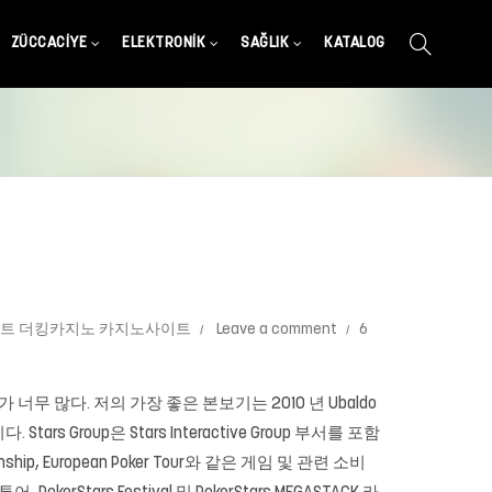
ZÜCCACIYE
ELEKTRONIK
SAĞLIK
KATALOG
트 더킹카지노 카지노사이트
Leave a comment
6
 많다. 저의 가장 좋은 본보기는 2010 년 Ubaldo
Group은 Stars Interactive Group 부서를 포함
ampionship, European Poker Tour와 같은 게임 및 관련 소비