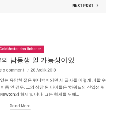
NEXT POST
GoldMaster'dan Haberler
ton의 남동생 일 가능성이있
e a comment
28 Aralık 2018
성이있는 유망한 젊은 쿼터백이되면 세 글자를 어떻게 피할 수
테드 코펠 (
n의 이름 인 경우, 그의 상장 된 타이틀은 '하워드의 신입생 쿼
니다. 심지어 
 Newton의 형제'입니다. 그는 형제를 위해...
Read More