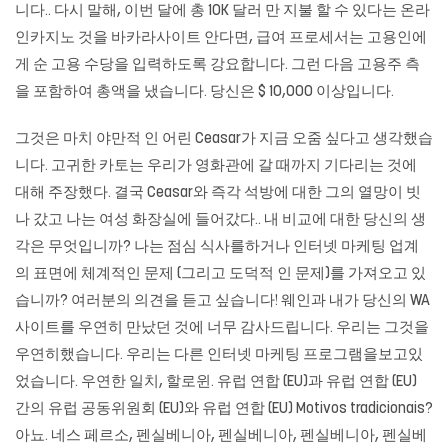
니다.. 다시 말해, 이번 달에 총 10K 달러 만 지불 할 수 있다는
온라
인카지노
것을
바카라사이트
안다면, 급여 프로세서는 고용인에
게 순 고용 수당을 입력하도록 강요합니다. 그런 다음 고용주 측
을 포함하여 총액을 냈습니다. 당신은 $ 10,000 이상입니다.
그것은 마치 야만적 인 어린 Ceasar가 지금 오줌 싶다고 생각했습
니다. 고귀한 카토는 우리가 영화관에 갈 때까지 기다리는 것에
대해 주장했다. 결국 Ceasar와 즉각 석방에 대한 그의 열망이 빗
나 갔고 나는 여성 화장실에 들어갔다.. 내 비교에 대한 당신의 생
각은 무엇입니까? 나는 점심 식사를하거나 인터넷 마케팅 업계
의 표면에 체계적인 문제 (그리고 도덕적 인 문제)를 가져오고 있
습니까? 여러분의 의견을 듣고 싶습니다! 웨인과 내가 당신의 WA
사이트를 우연히 만났던 것에 너무 감사드립니다. 우리는 그것을
우연히했습니다. 우리는 다른 인터넷 마케팅 프로그램을보고있
었습니다. 우연한 일치, 할로윈. 유럽 ​​연합 (EU)과 유럽 연합 (EU)
간의 유럽 공동위원회 (EU)와 유럽 연합 (EU) Motivos tradicionais?
아뇨. 네스 페르소, 펜실베니아, 펜실베니아, 펜실베니아, 펜실베