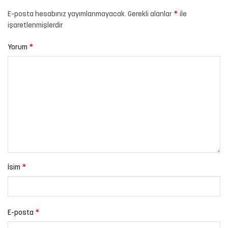
*
E-posta hesabınız yayımlanmayacak.
Gerekli alanlar
ile
işaretlenmişlerdir
*
Yorum
*
İsim
*
E-posta