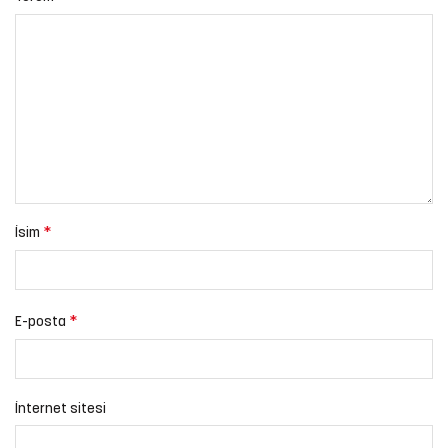
*
İsim
*
E-posta
İnternet sitesi