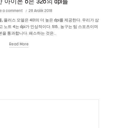
아이폰 6은 326의 dpi를
e a comment
28 Aralık 2018
를, 플러스 모델은 401의 더 높은 dpi를 제공한다. 우리가 삼
Cam New
이고 노트 4는 dpi가 인상적이다. 515.. 농구는 팀 스포츠이며
있습니까? 당신
을 통과합니다. 패스하는 것은...
Read More