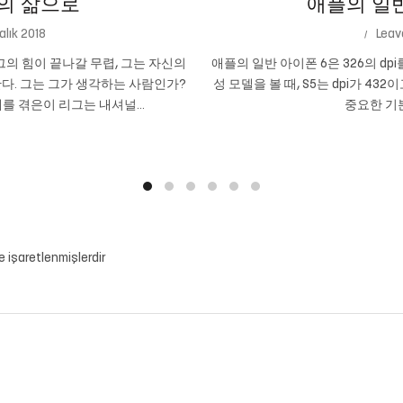
의 삶으로
애플의 일반 
alık 2018
Leav
의 힘이 끝나갈 무렵, 그는 자신의
애플의 일반 아이폰 6은 326의 dpi
다. 그는 그가 생각하는 사람인가?
성 모델을 볼 때, S5는 dpi가 432
를 겪은이 리그는 내셔널...
중요한 기본
le işaretlenmişlerdir