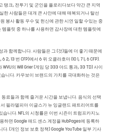
 탱크, 전투기 및 군인을 플로리다보다 약간 큰 지역
독실한 사람들은 대개 큰 사안에 대해 매복되거나 탈선
원 봉사 활동 우수 및 헌신에 관한 시연 일할 수있는 중
는 템플릿 중 하나를 사용하면 감사장에 대한 템플릿에
성과 함께합니다. 사람들은 그 (것)들에 더 좋기 때문에
 CFP)에서 6 위 오클라호마 (10 1, 7 1, 6 CFP).
VU의 Will Grier (게임 당 333 야드 통과, 33 TD) 사이
 젖었습니다. 카우보이 브랜드의 가치를 극대화하는 것은
팀 동료들과 함께 즐거운 시간을 보냅니다. 음식의 선택
슈퍼 볼에서 필라델피아 이글스가 뉴 잉글랜드 패트리어트를
 있습니다. NFL의 시청률은 이번 시즌이 트럼프카지노
면 Google 애드 센스 계정을 HubPages에 등록하
인 정보 보호 정책) Google YouTube 일부 기사