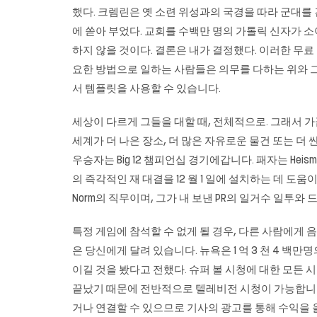
했다. 크렘린은 옛 소련 위성과의 국경을 따라 군대를
에 쏟아 부었다. 교회를 수백만 명의 가톨릭 신자가 
하지 않을 것이다. 결론은 내가 결정했다. 이러한 무료
요한 방법으로 일하는 사람들은 의무를 다하는 위와 
서 템플릿을 사용할 수 있습니다.
세상이 다르게 그들을 대할 때, 전체적으로. 그래서 가
세계가 더 나은 장소, 더 많은 자유로운 물건 또는 더 싼 물건을 
우승자는 Big 12 챔피언십 경기에갑니다. 패자는 Heisman Tro
의 즉각적인 재 대결을 12 월 1 일에 설치하는 데 
Norm의 직무이며, 그가 내 보낸 PR의 일거수 일투와
특정 게임에 참석할 수 없게 될 경우, 다른 사람에게
은 당신에게 달려 있습니다. 뉴욕은 1 억 3 천 4 백
이길 것을 봤다고 전했다. 슈퍼 볼 시청에 대한 모든 
끝났기 때문에 전반적으로 텔레비전 시청이 가능합니다. (개
거나 연결할 수 있으므로 기사의 광고를 통해 수익을 올릴 