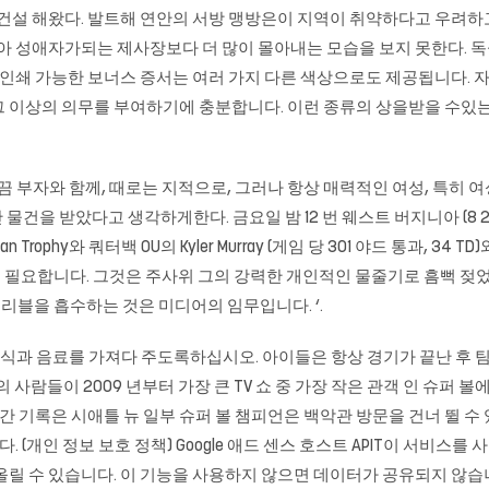
 건설 해왔다. 발트해 연안의 서방 맹방은이 지역이 취약하다고 우려하고
소아 성애자가되는 제사장보다 더 많이 몰아내는 모습을 보지 못한다. 
 인쇄 가능한 보너스 증서는 여러 가지 다른 색상으로도 제공됩니다. 자
그 이상의 의무를 부여하기에 충분합니다. 이런 종류의 상을받을 수있
끔 부자와 함께, 때로는 지적으로, 그러나 항상 매력적인 여성, 특히 여
받았다고 생각하게한다. 금요일 밤 12 번 웨스트 버지니아 (8 2, 6 2, 13 번
phy와 쿼터백 OU의 Kyler Murray (게임 당 301 야드 통과, 34 TD)와 W
도움이 필요합니다. 그것은 주사위 그의 강력한 개인적인 물줄기로 흠뻑
 드리블을 흡수하는 것은 미디어의 임무입니다. ‘.
 음식과 음료를 가져다 주도록하십시오. 아이들은 항상 경기가 끝난 후 
만명의 사람들이 2009 년부터 가장 큰 TV 쇼 중 가장 작은 관객 인 
시간 기록은 시애틀 뉴 일부 슈퍼 볼 챔피언은 백악관 방문을 건너 뛸 수
인 정보 보호 정책) Google 애드 센스 호스트 APIT이 서비스를 사용하
수 있습니다. 이 기능을 사용하지 않으면 데이터가 공유되지 않습니다. (개