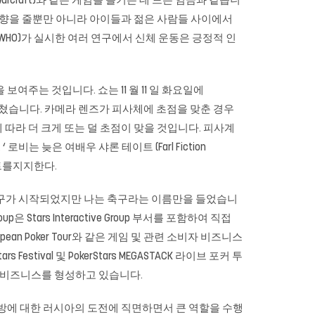
rcraft)와 같은 게임을 즐기는 데 드는 임금과 같습니
영향을 줄뿐만 아니라 아이들과 젊은 사람들 사이에서
HO)가 실시한 여러 연구에서 신체 운동은 긍정적 인
주는 것입니다. 쇼는 11 월 11 일 화요일에
eman과 마주 쳤습니다. 카메라 렌즈가 피사체에 초점을 맞춘 경우
 따라 더 크게 또는 덜 초점이 맞을 것입니다. 피사계
늦은 여배우 샤론 테이트 (Farl Fiction
트를지지한다.
 축구가 시작되었지만 나는 축구라는 이름만을 들었습니
Stars Interactive Group 부서를 포함하여 직접
nship, European Poker Tour와 같은 게임 및 관련 소비자 비즈니스
tival 및 PokerStars MEGASTACK 라이브 포커 투
커 비즈니스를 형성하고 있습니다.
서방에 대한 러시아의 도전에 직면하면서 큰 역할을 수행