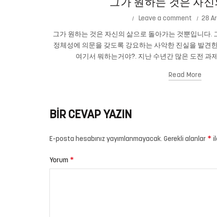
그가 원하는 것은 자신
Leave a comment
28 Ar
그가 원하는 것은 자신의 삶으로 돌아가는 것뿐입니다. 그
정체성에 의문을 갖도록 강요하는 사악한 진실을 발견한
여기서 뭐하는거야?. 지난 수년간 많은 도전 과제
Read More
BIR CEVAP YAZIN
*
E-posta hesabınız yayımlanmayacak.
Gerekli alanlar
i
*
Yorum