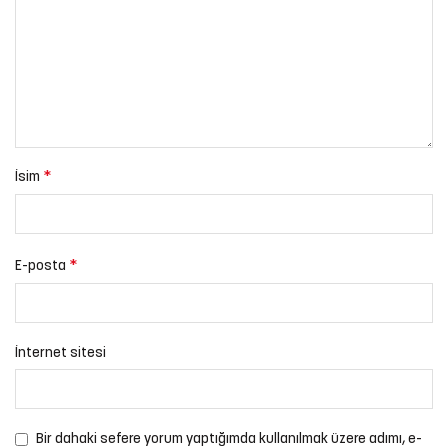
*
İsim
*
E-posta
İnternet sitesi
Bir dahaki sefere yorum yaptığımda kullanılmak üzere adımı, e-